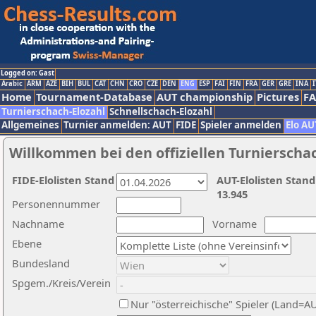
Logged on: Gast
Arabic
ARM
AZE
BIH
BUL
CAT
CHN
CRO
CZE
DEN
ENG
ESP
FAI
FIN
FRA
GER
GRE
INA
I
Home
Tournament-Database
AUT championship
Pictures
F
Turnierschach-Elozahl
Schnellschach-Elozahl
Allgemeines
Turnier anmelden: AUT
FIDE
Spieler anmelden
Elo AU
Willkommen bei den offiziellen Turnierscha
FIDE-Elolisten Stand
AUT-Elolisten Stand
13.945
Personennummer
Nachname
Vorname
Ebene
Bundesland
Spgem./Kreis/Verein
Nur "österreichische" Spieler (Land=A