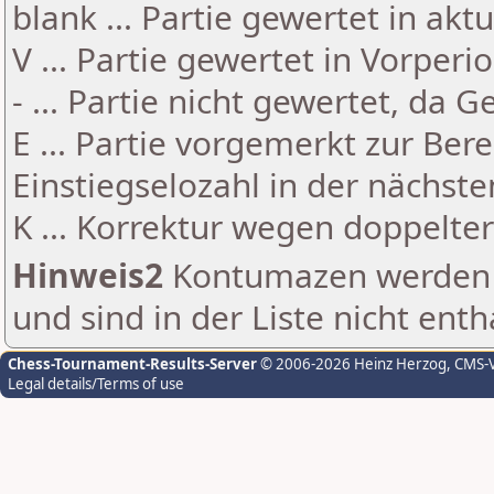
blank ... Partie gewertet in akt
V ... Partie gewertet in Vorperi
- ... Partie nicht gewertet, da 
E ... Partie vorgemerkt zur Be
Einstiegselozahl in der nächst
K ... Korrektur wegen doppelt
Hinweis2
Kontumazen werden g
und sind in der Liste nicht enth
Chess-Tournament-Results-Server
© 2006-2026 Heinz Herzog
, CMS-
Legal details/Terms of use