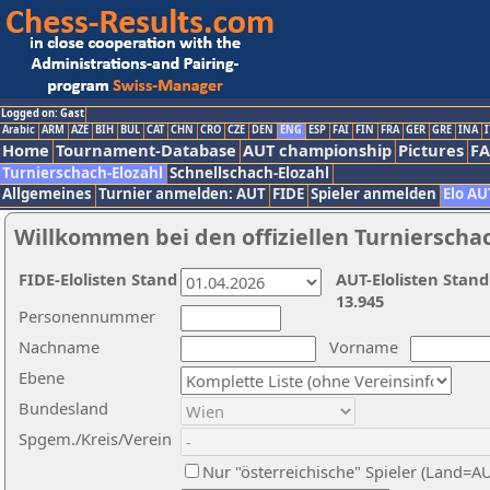
Logged on: Gast
Arabic
ARM
AZE
BIH
BUL
CAT
CHN
CRO
CZE
DEN
ENG
ESP
FAI
FIN
FRA
GER
GRE
INA
I
Home
Tournament-Database
AUT championship
Pictures
F
Turnierschach-Elozahl
Schnellschach-Elozahl
Allgemeines
Turnier anmelden: AUT
FIDE
Spieler anmelden
Elo AU
Willkommen bei den offiziellen Turnierscha
FIDE-Elolisten Stand
AUT-Elolisten Stand
13.945
Personennummer
Nachname
Vorname
Ebene
Bundesland
Spgem./Kreis/Verein
Nur "österreichische" Spieler (Land=A