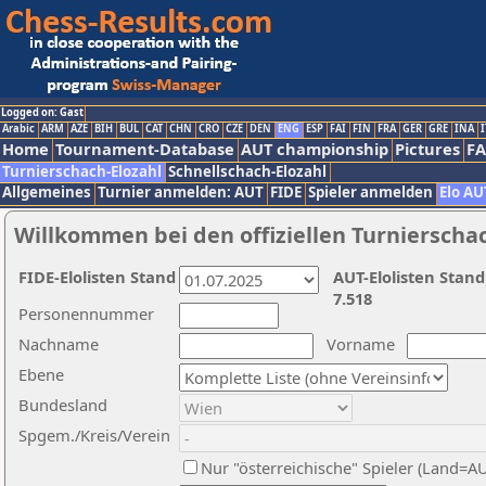
Logged on: Gast
Arabic
ARM
AZE
BIH
BUL
CAT
CHN
CRO
CZE
DEN
ENG
ESP
FAI
FIN
FRA
GER
GRE
INA
I
Home
Tournament-Database
AUT championship
Pictures
F
Turnierschach-Elozahl
Schnellschach-Elozahl
Allgemeines
Turnier anmelden: AUT
FIDE
Spieler anmelden
Elo AU
Willkommen bei den offiziellen Turnierscha
FIDE-Elolisten Stand
AUT-Elolisten Stand
7.518
Personennummer
Nachname
Vorname
Ebene
Bundesland
Spgem./Kreis/Verein
Nur "österreichische" Spieler (Land=A