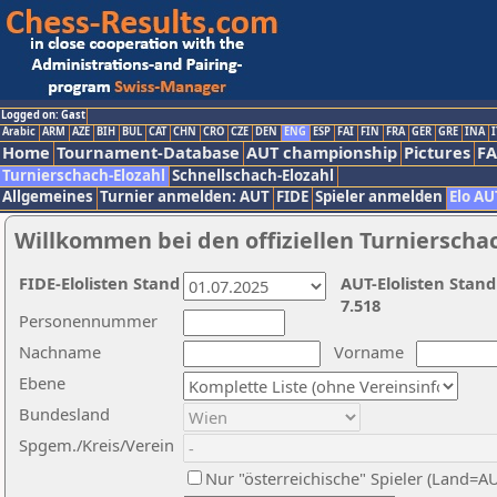
Logged on: Gast
Arabic
ARM
AZE
BIH
BUL
CAT
CHN
CRO
CZE
DEN
ENG
ESP
FAI
FIN
FRA
GER
GRE
INA
I
Home
Tournament-Database
AUT championship
Pictures
F
Turnierschach-Elozahl
Schnellschach-Elozahl
Allgemeines
Turnier anmelden: AUT
FIDE
Spieler anmelden
Elo AU
Willkommen bei den offiziellen Turnierscha
FIDE-Elolisten Stand
AUT-Elolisten Stand
7.518
Personennummer
Nachname
Vorname
Ebene
Bundesland
Spgem./Kreis/Verein
Nur "österreichische" Spieler (Land=A