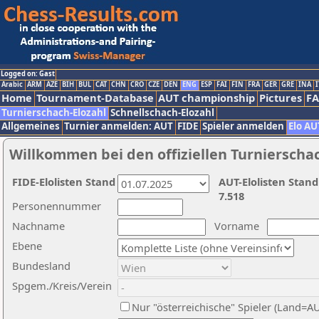
Logged on: Gast
Arabic
ARM
AZE
BIH
BUL
CAT
CHN
CRO
CZE
DEN
ENG
ESP
FAI
FIN
FRA
GER
GRE
INA
I
Home
Tournament-Database
AUT championship
Pictures
F
Turnierschach-Elozahl
Schnellschach-Elozahl
Allgemeines
Turnier anmelden: AUT
FIDE
Spieler anmelden
Elo AU
Willkommen bei den offiziellen Turnierscha
FIDE-Elolisten Stand
AUT-Elolisten Stand
7.518
Personennummer
Nachname
Vorname
Ebene
Bundesland
Spgem./Kreis/Verein
Nur "österreichische" Spieler (Land=A