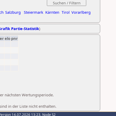
ch
Salzburg
Steiermark
Kärnten
Tirol
Vorarlberg
rafik Partie-Statistik
)
er
elo
pnr
 der nächsten Wertungsperiode.
d in der Liste nicht enthalten.
Version 14.07.2026 13:23, Node S2