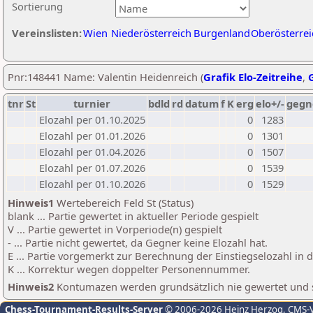
Sortierung
Vereinslisten:
Wien
Niederösterreich
Burgenland
Oberösterrei
Pnr:148441 Name: Valentin Heidenreich (
Grafik Elo-Zeitreihe
,
G
tnr
St
turnier
bdld
rd
datum
f
K
erg
elo+/-
gegn
Elozahl per 01.10.2025
0
1283
Elozahl per 01.01.2026
0
1301
Elozahl per 01.04.2026
0
1507
Elozahl per 01.07.2026
0
1539
Elozahl per 01.10.2026
0
1529
Hinweis1
Wertebereich Feld St (Status)
blank ... Partie gewertet in aktueller Periode gespielt
V ... Partie gewertet in Vorperiode(n) gespielt
- ... Partie nicht gewertet, da Gegner keine Elozahl hat.
E ... Partie vorgemerkt zur Berechnung der Einstiegselozahl in
K ... Korrektur wegen doppelter Personennummer.
Hinweis2
Kontumazen werden grundsätzlich nie gewertet und sin
Chess-Tournament-Results-Server
© 2006-2026 Heinz Herzog
, CMS-