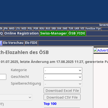
Servert
TA
JPN
MKD
LTU
NED
POL
POR
ROU
RUS
SRB
SVK
SWE
TUR
UKR
VIE
FontSize:11pt
AQ
Online Registration
Swiss-Manager
ÖSB
FIDE
T
Elo Vorschau
Elo FIDE
ch-Elozahlen des ÖSB
 01.07.2025, letzte Änderung am 17.08.2025 11:27, gewertete P
Kategorie
Geschlecht
Spielberechtigung
Top 100
UT)