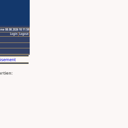
ime 08.08.2026 10:11:59
Login
Logout
artien: