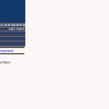
ime 08.08.2026 00:05:28
Login
Logout
artien: