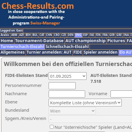
Logged on: Gast
Arabic
ARM
AZE
BIH
BUL
CAT
CHN
CRO
CZE
DEN
ENG
ESP
FAI
FIN
FRA
GER
GRE
INA
I
Home
Tournament-Database
AUT championship
Pictures
F
Turnierschach-Elozahl
Schnellschach-Elozahl
Allgemeines
Turnier anmelden: AUT
FIDE
Spieler anmelden
Elo AU
Willkommen bei den offiziellen Turnierscha
FIDE-Elolisten Stand
AUT-Elolisten Stand
7.518
Personennummer
Nachname
Vorname
Ebene
Bundesland
Spgem./Kreis/Verein
Nur "österreichische" Spieler (Land=A