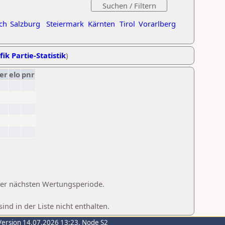
ch
Salzburg
Steiermark
Kärnten
Tirol
Vorarlberg
fik Partie-Statistik
)
er
elo
pnr
 der nächsten Wertungsperiode.
d in der Liste nicht enthalten.
Version 14.07.2026 13:23, Node S2