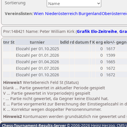
Sortierung
Vereinslisten:
Wien
Niederösterreich
Burgenland
Oberösterrei
Pnr:148421 Name: Peter William Kirk (
Grafik Elo-Zeitreihe
,
Gra
tnr
St
turnier
bdld
rd
datum
f
K
erg
elo+/-
gegn
Elozahl per 01.10.2025
0
1617
Elozahl per 01.01.2026
0
1599
Elozahl per 01.04.2026
0
1665
Elozahl per 01.07.2026
0
1672
Elozahl per 01.10.2026
0
1672
Hinweis1
Wertebereich Feld St (Status)
blank ... Partie gewertet in aktueller Periode gespielt
V ... Partie gewertet in Vorperiode(n) gespielt
- ... Partie nicht gewertet, da Gegner keine Elozahl hat.
E ... Partie vorgemerkt zur Berechnung der Einstiegselozahl in
K ... Korrektur wegen doppelter Personennummer.
Hinweis2
Kontumazen werden grundsätzlich nie gewertet und sin
Chess-Tournament-Results-Server
© 2006-2026 Heinz Herzog
, CMS-