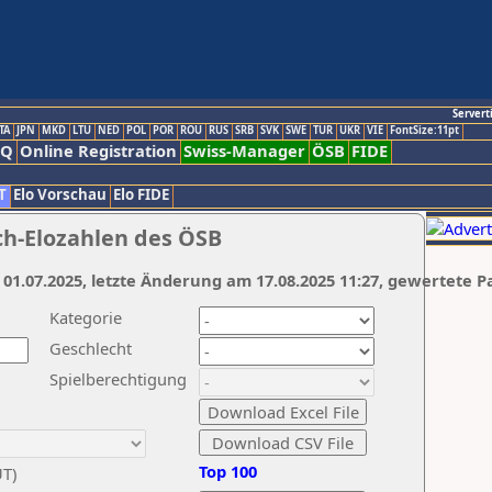
Servert
TA
JPN
MKD
LTU
NED
POL
POR
ROU
RUS
SRB
SVK
SWE
TUR
UKR
VIE
FontSize:11pt
AQ
Online Registration
Swiss-Manager
ÖSB
FIDE
T
Elo Vorschau
Elo FIDE
ch-Elozahlen des ÖSB
 01.07.2025, letzte Änderung am 17.08.2025 11:27, gewertete P
Kategorie
Geschlecht
Spielberechtigung
Top 100
UT)