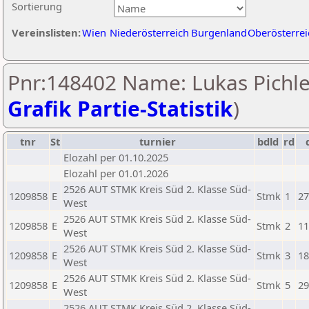
Sortierung
Vereinslisten:
Wien
Niederösterreich
Burgenland
Oberösterrei
Pnr:148402 Name: Lukas Pichle
Grafik Partie-Statistik
)
tnr
St
turnier
bdld
rd
Elozahl per 01.10.2025
Elozahl per 01.01.2026
2526 AUT STMK Kreis Süd 2. Klasse Süd-
1209858
E
Stmk
1
27
West
2526 AUT STMK Kreis Süd 2. Klasse Süd-
1209858
E
Stmk
2
11
West
2526 AUT STMK Kreis Süd 2. Klasse Süd-
1209858
E
Stmk
3
18
West
2526 AUT STMK Kreis Süd 2. Klasse Süd-
1209858
E
Stmk
5
29
West
2526 AUT STMK Kreis Süd 2. Klasse Süd-