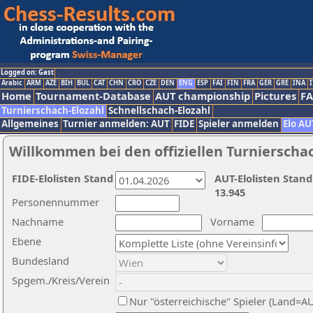
Logged on: Gast
Arabic
ARM
AZE
BIH
BUL
CAT
CHN
CRO
CZE
DEN
ENG
ESP
FAI
FIN
FRA
GER
GRE
INA
I
Home
Tournament-Database
AUT championship
Pictures
F
Turnierschach-Elozahl
Schnellschach-Elozahl
Allgemeines
Turnier anmelden: AUT
FIDE
Spieler anmelden
Elo AU
Willkommen bei den offiziellen Turnierscha
FIDE-Elolisten Stand
AUT-Elolisten Stand
13.945
Personennummer
Nachname
Vorname
Ebene
Bundesland
Spgem./Kreis/Verein
Nur "österreichische" Spieler (Land=A