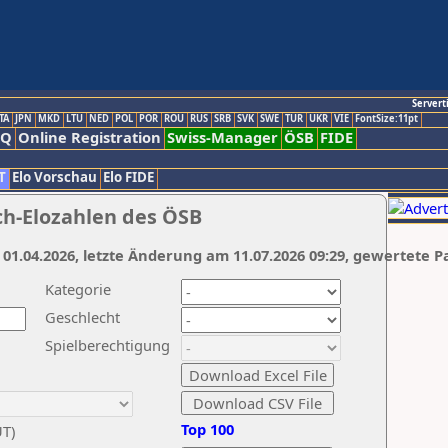
Servert
TA
JPN
MKD
LTU
NED
POL
POR
ROU
RUS
SRB
SVK
SWE
TUR
UKR
VIE
FontSize:11pt
AQ
Online Registration
Swiss-Manager
ÖSB
FIDE
T
Elo Vorschau
Elo FIDE
ch-Elozahlen des ÖSB
 01.04.2026, letzte Änderung am 11.07.2026 09:29, gewertete P
Kategorie
Geschlecht
Spielberechtigung
Top 100
UT)