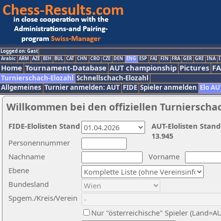
Logged on: Gast
Arabic
ARM
AZE
BIH
BUL
CAT
CHN
CRO
CZE
DEN
ENG
ESP
FAI
FIN
FRA
GER
GRE
INA
I
Home
Tournament-Database
AUT championship
Pictures
F
Turnierschach-Elozahl
Schnellschach-Elozahl
Allgemeines
Turnier anmelden: AUT
FIDE
Spieler anmelden
Elo AU
Willkommen bei den offiziellen Turnierscha
FIDE-Elolisten Stand
AUT-Elolisten Stand
13.945
Personennummer
Nachname
Vorname
Ebene
Bundesland
Spgem./Kreis/Verein
Nur "österreichische" Spieler (Land=A