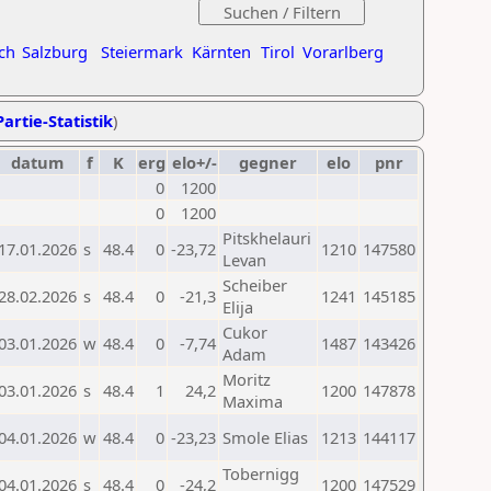
ch
Salzburg
Steiermark
Kärnten
Tirol
Vorarlberg
artie-Statistik
)
datum
f
K
erg
elo+/-
gegner
elo
pnr
0
1200
0
1200
Pitskhelauri
17.01.2026
s
48.4
0
-23,72
1210
147580
Levan
Scheiber
28.02.2026
s
48.4
0
-21,3
1241
145185
Elija
Cukor
03.01.2026
w
48.4
0
-7,74
1487
143426
Adam
Moritz
03.01.2026
s
48.4
1
24,2
1200
147878
Maxima
04.01.2026
w
48.4
0
-23,23
Smole Elias
1213
144117
Tobernigg
04.01.2026
s
48.4
0
-24,2
1200
147529