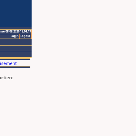
ime 08.08.2026 18:04:19
Login
Logout
artien: