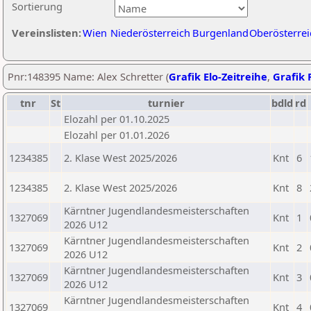
Sortierung
Vereinslisten:
Wien
Niederösterreich
Burgenland
Oberösterrei
Pnr:148395 Name: Alex Schretter (
Grafik Elo-Zeitreihe
,
Grafik P
tnr
St
turnier
bdld
rd
Elozahl per 01.10.2025
Elozahl per 01.01.2026
1234385
2. Klase West 2025/2026
Knt
6
1234385
2. Klase West 2025/2026
Knt
8
Kärntner Jugendlandesmeisterschaften
1327069
Knt
1
2026 U12
Kärntner Jugendlandesmeisterschaften
1327069
Knt
2
2026 U12
Kärntner Jugendlandesmeisterschaften
1327069
Knt
3
2026 U12
Kärntner Jugendlandesmeisterschaften
1327069
Knt
4