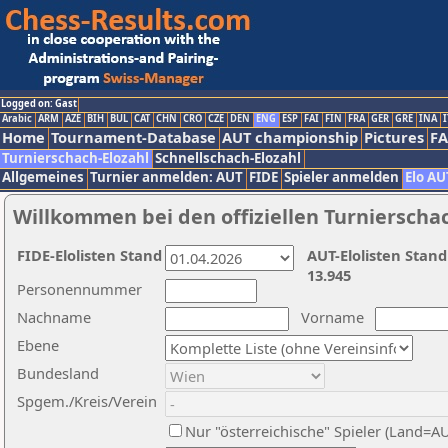
Logged on: Gast
Arabic
ARM
AZE
BIH
BUL
CAT
CHN
CRO
CZE
DEN
ENG
ESP
FAI
FIN
FRA
GER
GRE
INA
I
Home
Tournament-Database
AUT championship
Pictures
F
Turnierschach-Elozahl
Schnellschach-Elozahl
Allgemeines
Turnier anmelden: AUT
FIDE
Spieler anmelden
Elo AU
Willkommen bei den offiziellen Turnierscha
FIDE-Elolisten Stand
AUT-Elolisten Stand
13.945
Personennummer
Nachname
Vorname
Ebene
Bundesland
Spgem./Kreis/Verein
Nur "österreichische" Spieler (Land=A