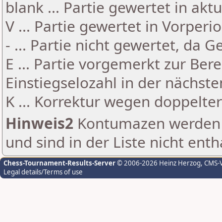
blank ... Partie gewertet in akt
V ... Partie gewertet in Vorperi
- ... Partie nicht gewertet, da 
E ... Partie vorgemerkt zur Be
Einstiegselozahl in der nächst
K ... Korrektur wegen doppelt
Hinweis2
Kontumazen werden g
und sind in der Liste nicht enth
Chess-Tournament-Results-Server
© 2006-2026 Heinz Herzog
, CMS-
Legal details/Terms of use