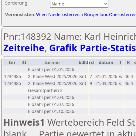
Sortierung
Vereinslisten:
Wien
Niederösterreich
Burgenland
Oberösterrei
Pnr:148392 Name: Karl Heinrich
Zeitreihe
,
Grafik Partie-Statis
tnr
St
turnier
bdld
rd
datum
f
K
Elozahl per 01.01.2026
1234385
2. Klase West 2025/2026
Knt
7
31.01.2026
w
46.4
1234385
2. Klase West 2025/2026
Knt
9
21.03.2026
s
46.4
Gesamtpartien 2
Elozahl per 01.04.2026
Elozahl per 01.07.2026
Elozahl per 01.10.2026
Hinweis1
Wertebereich Feld St 
blank ... Partie gewertet in akt