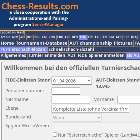
Logged on: Gast
Arabic
ARM
AZE
BIH
BUL
CAT
CHN
CRO
CZE
DEN
ENG
ESP
FAI
FIN
FRA
GER
GRE
INA
I
Home
Tournament-Database
AUT championship
Pictures
F
Turnierschach-Elozahl
Schnellschach-Elozahl
Allgemeines
Turnier anmelden: AUT
FIDE
Spieler anmelden
Elo AU
Willkommen bei den offiziellen Turnierscha
FIDE-Elolisten Stand
AUT-Elolisten Stand
13.945
Personennummer
Nachname
Vorname
Ebene
Bundesland
Spgem./Kreis/Verein
Nur "österreichische" Spieler (Land=A