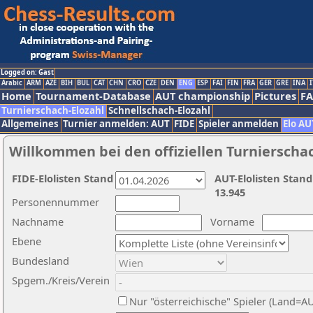
Logged on: Gast
Arabic
ARM
AZE
BIH
BUL
CAT
CHN
CRO
CZE
DEN
ENG
ESP
FAI
FIN
FRA
GER
GRE
INA
I
Home
Tournament-Database
AUT championship
Pictures
F
Turnierschach-Elozahl
Schnellschach-Elozahl
Allgemeines
Turnier anmelden: AUT
FIDE
Spieler anmelden
Elo AU
Willkommen bei den offiziellen Turnierscha
FIDE-Elolisten Stand
AUT-Elolisten Stand
13.945
Personennummer
Nachname
Vorname
Ebene
Bundesland
Spgem./Kreis/Verein
Nur "österreichische" Spieler (Land=A