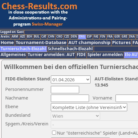
Logged on: Gast
Arabic
ARM
AZE
BIH
BUL
CAT
CHN
CRO
CZE
DEN
ENG
ESP
FAI
FIN
FRA
GER
GRE
INA
I
Home
Tournament-Database
AUT championship
Pictures
F
Turnierschach-Elozahl
Schnellschach-Elozahl
Allgemeines
Turnier anmelden: AUT
FIDE
Spieler anmelden
Elo AU
Willkommen bei den offiziellen Turnierscha
FIDE-Elolisten Stand
AUT-Elolisten Stand
13.945
Personennummer
Nachname
Vorname
Ebene
Bundesland
Spgem./Kreis/Verein
Nur "österreichische" Spieler (Land=A