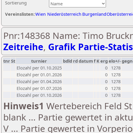
Sortierung
Vereinslisten:
Wien
Niederösterreich
Burgenland
Oberösterrei
Pnr:148368 Name: Timo Bruck
Zeitreihe
,
Grafik Partie-Statis
tnr
St
turnier
bdld
rd
datum
f
K
erg
elo+/-
gegn
Elozahl per 01.10.2025
0
1278
Elozahl per 01.01.2026
0
1278
Elozahl per 01.04.2026
0
1278
Elozahl per 01.07.2026
0
1278
Elozahl per 01.10.2026
0
1278
Hinweis1
Wertebereich Feld St 
blank ... Partie gewertet in akt
V ... Partie gewertet in Vorperi