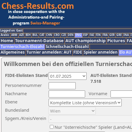
Logged on: Gast
Arabic
ARM
AZE
BIH
BUL
CAT
CHN
CRO
CZE
DEN
ENG
ESP
FAI
FIN
FRA
GER
GRE
INA
I
Home
Tournament-Database
AUT championship
Pictures
F
Turnierschach-Elozahl
Schnellschach-Elozahl
Allgemeines
Turnier anmelden: AUT
FIDE
Spieler anmelden
Elo AU
Willkommen bei den offiziellen Turnierscha
FIDE-Elolisten Stand
AUT-Elolisten Stand
7.518
Personennummer
Nachname
Vorname
Ebene
Bundesland
Spgem./Kreis/Verein
Nur "österreichische" Spieler (Land=A