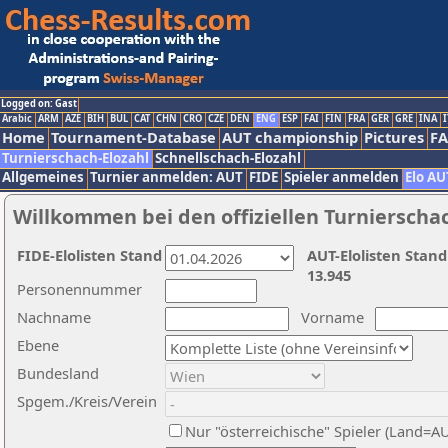
Logged on: Gast
Arabic
ARM
AZE
BIH
BUL
CAT
CHN
CRO
CZE
DEN
ENG
ESP
FAI
FIN
FRA
GER
GRE
INA
I
Home
Tournament-Database
AUT championship
Pictures
F
Turnierschach-Elozahl
Schnellschach-Elozahl
Allgemeines
Turnier anmelden: AUT
FIDE
Spieler anmelden
Elo AU
Willkommen bei den offiziellen Turnierscha
FIDE-Elolisten Stand
AUT-Elolisten Stand
13.945
Personennummer
Nachname
Vorname
Ebene
Bundesland
Spgem./Kreis/Verein
Nur "österreichische" Spieler (Land=A