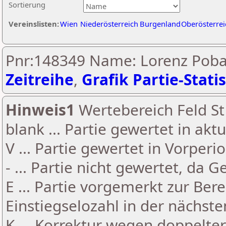
Sortierung
Vereinslisten:
Wien
Niederösterreich
Burgenland
Oberösterrei
Pnr:148349 Name: Lorenz Poba
Zeitreihe
,
Grafik Partie-Statis
Hinweis1
Wertebereich Feld St 
blank ... Partie gewertet in akt
V ... Partie gewertet in Vorperi
- ... Partie nicht gewertet, da 
E ... Partie vorgemerkt zur Be
Einstiegselozahl in der nächst
K ... Korrektur wegen doppelt