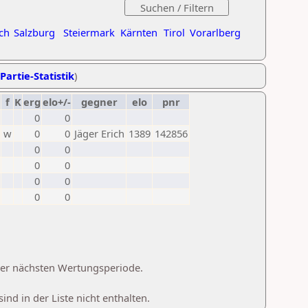
ch
Salzburg
Steiermark
Kärnten
Tirol
Vorarlberg
Partie-Statistik
)
f
K
erg
elo+/-
gegner
elo
pnr
0
0
w
0
0
Jäger Erich
1389
142856
0
0
0
0
0
0
0
0
 der nächsten Wertungsperiode.
d in der Liste nicht enthalten.