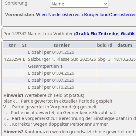
Sortierung
Vereinslisten:
Wien
Niederösterreich
Burgenland
Oberösterrei
Pnr:148342 Name: Luca Voithofer (
Grafik Elo-Zeitreihe
,
Grafik 
tnr
St
turnier
bdld
rd
datum
Elozahl per 01.01.2026
1233294
E
Salzburger 1. Klasse Süd 2025/26
Sbg
3
18.10.2025
Gesamtpartien 1
Elozahl per 01.04.2026
Elozahl per 01.07.2026
Elozahl per 01.10.2026
Hinweis1
Wertebereich Feld St (Status)
blank ... Partie gewertet in aktueller Periode gespielt
V ... Partie gewertet in Vorperiode(n) gespielt
- ... Partie nicht gewertet, da Gegner keine Elozahl hat.
E ... Partie vorgemerkt zur Berechnung der Einstiegselozahl in
K ... Korrektur wegen doppelter Personennummer.
Hinweis2
Kontumazen werden grundsätzlich nie gewertet und sin