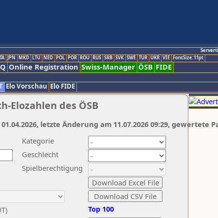
Servert
TA
JPN
MKD
LTU
NED
POL
POR
ROU
RUS
SRB
SVK
SWE
TUR
UKR
VIE
FontSize:11pt
AQ
Online Registration
Swiss-Manager
ÖSB
FIDE
T
Elo Vorschau
Elo FIDE
ch-Elozahlen des ÖSB
 01.04.2026, letzte Änderung am 11.07.2026 09:29, gewertete P
Kategorie
Geschlecht
Spielberechtigung
Top 100
UT)