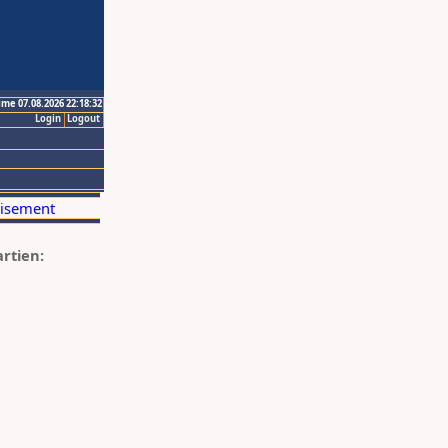
ime 07.08.2026 22:18:32
Login
Logout
artien: