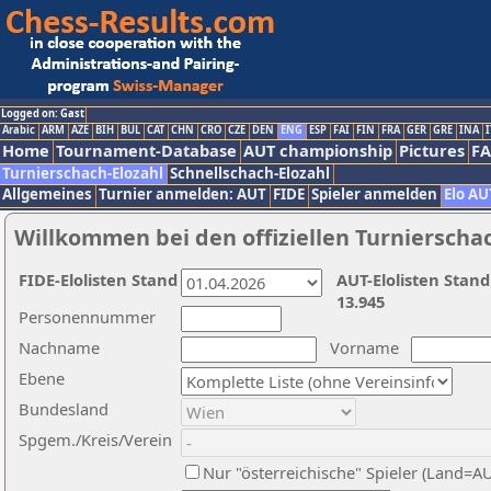
Logged on: Gast
Arabic
ARM
AZE
BIH
BUL
CAT
CHN
CRO
CZE
DEN
ENG
ESP
FAI
FIN
FRA
GER
GRE
INA
I
Home
Tournament-Database
AUT championship
Pictures
F
Turnierschach-Elozahl
Schnellschach-Elozahl
Allgemeines
Turnier anmelden: AUT
FIDE
Spieler anmelden
Elo AU
Willkommen bei den offiziellen Turnierscha
FIDE-Elolisten Stand
AUT-Elolisten Stand
13.945
Personennummer
Nachname
Vorname
Ebene
Bundesland
Spgem./Kreis/Verein
Nur "österreichische" Spieler (Land=A