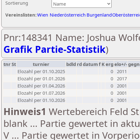
Sortierung
Vereinslisten:
Wien
Niederösterreich
Burgenland
Oberösterrei
Pnr:148341 Name: Joshua Wolfe
Grafik Partie-Statistik
)
tnr
St
turnier
bdld
rd
datum
f
K
erg
elo+/-
gegn
Elozahl per 01.10.2025
0
2011
Elozahl per 01.01.2026
0
2017
Elozahl per 01.04.2026
0
2001
Elozahl per 01.07.2026
0
2001
Elozahl per 01.10.2026
0
2001
Hinweis1
Wertebereich Feld St 
blank ... Partie gewertet in akt
V ... Partie gewertet in Vorperi