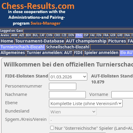
Logged on: Gast
Arabic
ARM
AZE
BIH
BUL
CAT
CHN
CRO
CZE
DEN
ENG
ESP
FAI
FIN
FRA
GER
GRE
INA
I
Home
Tournament-Database
AUT championship
Pictures
F
Turnierschach-Elozahl
Schnellschach-Elozahl
Allgemeines
Turnier anmelden: AUT
FIDE
Spieler anmelden
Elo AU
Willkommen bei den offiziellen Turnierscha
FIDE-Elolisten Stand
AUT-Elolisten Stand
10.879
Personennummer
Nachname
Vorname
Ebene
Bundesland
Spgem./Kreis/Verein
Nur "österreichische" Spieler (Land=A