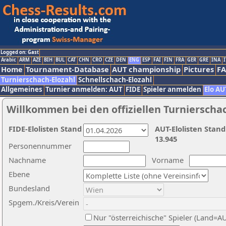
Logged on: Gast
Arabic
ARM
AZE
BIH
BUL
CAT
CHN
CRO
CZE
DEN
ENG
ESP
FAI
FIN
FRA
GER
GRE
INA
I
Home
Tournament-Database
AUT championship
Pictures
F
Turnierschach-Elozahl
Schnellschach-Elozahl
Allgemeines
Turnier anmelden: AUT
FIDE
Spieler anmelden
Elo AU
Willkommen bei den offiziellen Turnierscha
FIDE-Elolisten Stand
AUT-Elolisten Stand
13.945
Personennummer
Nachname
Vorname
Ebene
Bundesland
Spgem./Kreis/Verein
Nur "österreichische" Spieler (Land=A