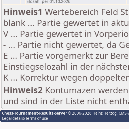
Elozahl per 01.10.2026
Hinweis1
Wertebereich Feld St 
blank ... Partie gewertet in akt
V ... Partie gewertet in Vorperi
- ... Partie nicht gewertet, da 
E ... Partie vorgemerkt zur Be
Einstiegselozahl in der nächst
K ... Korrektur wegen doppelt
Hinweis2
Kontumazen werden g
und sind in der Liste nicht enth
Chess-Tournament-Results-Server
© 2006-2026 Heinz Herzog
, CMS-
Legal details/Terms of use