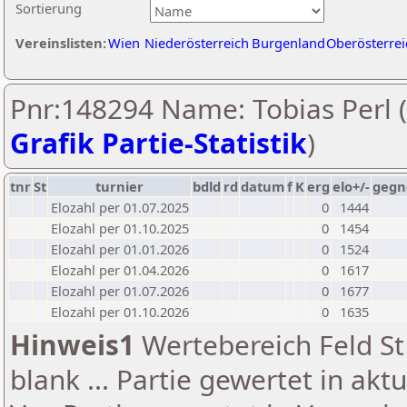
Sortierung
Vereinslisten:
Wien
Niederösterreich
Burgenland
Oberösterrei
Pnr:148294 Name: Tobias Perl (
Grafik Partie-Statistik
)
tnr
St
turnier
bdld
rd
datum
f
K
erg
elo+/-
gegn
Elozahl per 01.07.2025
0
1444
Elozahl per 01.10.2025
0
1454
Elozahl per 01.01.2026
0
1524
Elozahl per 01.04.2026
0
1617
Elozahl per 01.07.2026
0
1677
Elozahl per 01.10.2026
0
1635
Hinweis1
Wertebereich Feld St 
blank ... Partie gewertet in akt