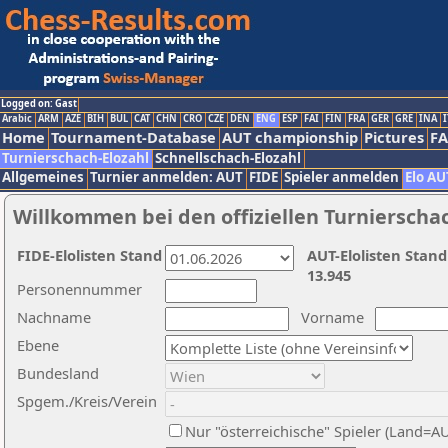
Logged on: Gast
Arabic
ARM
AZE
BIH
BUL
CAT
CHN
CRO
CZE
DEN
ENG
ESP
FAI
FIN
FRA
GER
GRE
INA
I
Home
Tournament-Database
AUT championship
Pictures
F
Turnierschach-Elozahl
Schnellschach-Elozahl
Allgemeines
Turnier anmelden: AUT
FIDE
Spieler anmelden
Elo AU
Willkommen bei den offiziellen Turnierscha
FIDE-Elolisten Stand
AUT-Elolisten Stand
13.945
Personennummer
Nachname
Vorname
Ebene
Bundesland
Spgem./Kreis/Verein
Nur "österreichische" Spieler (Land=A