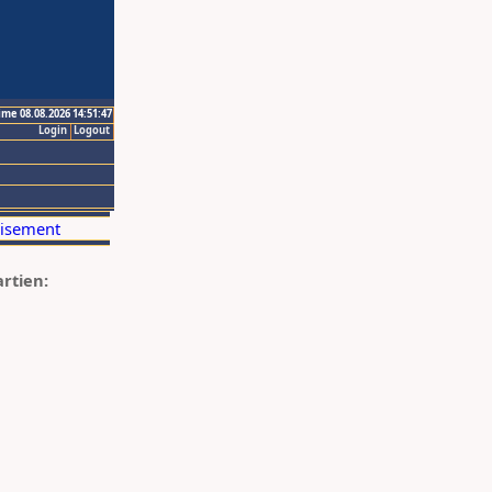
ime 08.08.2026 14:51:47
Login
Logout
artien: