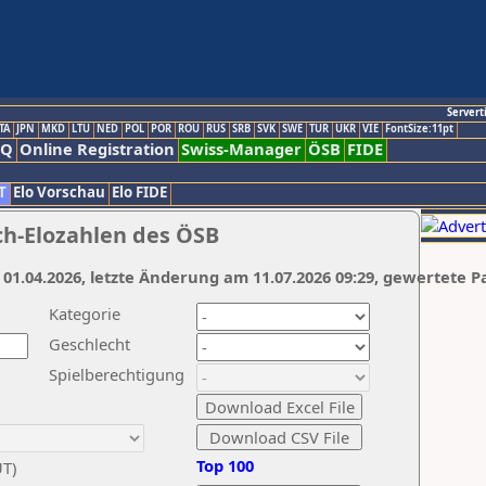
Servert
TA
JPN
MKD
LTU
NED
POL
POR
ROU
RUS
SRB
SVK
SWE
TUR
UKR
VIE
FontSize:11pt
AQ
Online Registration
Swiss-Manager
ÖSB
FIDE
T
Elo Vorschau
Elo FIDE
ch-Elozahlen des ÖSB
 01.04.2026, letzte Änderung am 11.07.2026 09:29, gewertete P
Kategorie
Geschlecht
Spielberechtigung
Top 100
UT)