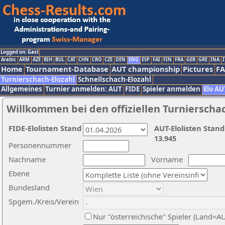
Logged on: Gast
Arabic
ARM
AZE
BIH
BUL
CAT
CHN
CRO
CZE
DEN
ENG
ESP
FAI
FIN
FRA
GER
GRE
INA
I
Home
Tournament-Database
AUT championship
Pictures
F
Turnierschach-Elozahl
Schnellschach-Elozahl
Allgemeines
Turnier anmelden: AUT
FIDE
Spieler anmelden
Elo AU
Willkommen bei den offiziellen Turnierscha
FIDE-Elolisten Stand
AUT-Elolisten Stand
13.945
Personennummer
Nachname
Vorname
Ebene
Bundesland
Spgem./Kreis/Verein
Nur "österreichische" Spieler (Land=A