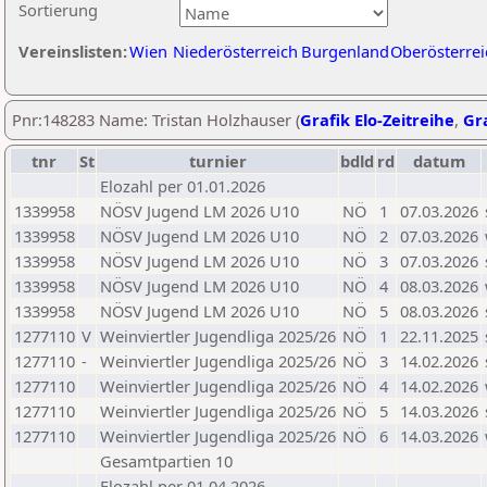
Sortierung
Vereinslisten:
Wien
Niederösterreich
Burgenland
Oberösterrei
Pnr:148283 Name: Tristan Holzhauser (
Grafik Elo-Zeitreihe
,
Gra
tnr
St
turnier
bdld
rd
datum
Elozahl per 01.01.2026
1339958
NÖSV Jugend LM 2026 U10
NÖ
1
07.03.2026
1339958
NÖSV Jugend LM 2026 U10
NÖ
2
07.03.2026
1339958
NÖSV Jugend LM 2026 U10
NÖ
3
07.03.2026
1339958
NÖSV Jugend LM 2026 U10
NÖ
4
08.03.2026
1339958
NÖSV Jugend LM 2026 U10
NÖ
5
08.03.2026
1277110
V
Weinviertler Jugendliga 2025/26
NÖ
1
22.11.2025
1277110
-
Weinviertler Jugendliga 2025/26
NÖ
3
14.02.2026
1277110
Weinviertler Jugendliga 2025/26
NÖ
4
14.02.2026
1277110
Weinviertler Jugendliga 2025/26
NÖ
5
14.03.2026
1277110
Weinviertler Jugendliga 2025/26
NÖ
6
14.03.2026
Gesamtpartien 10
Elozahl per 01.04.2026