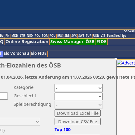
Servert
TA
JPN
MKD
LTU
NED
POL
POR
ROU
RUS
SRB
SVK
SWE
TUR
UKR
VIE
FontSize:11pt
AQ
Online Registration
Swiss-Manager
ÖSB
FIDE
T
Elo Vorschau
Elo FIDE
ch-Elozahlen des ÖSB
 01.04.2026, letzte Änderung am 11.07.2026 09:29, gewertete P
Kategorie
Geschlecht
Spielberechtigung
Top 100
UT)