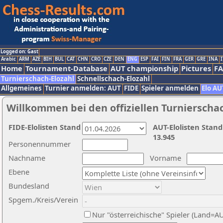
Logged on: Gast
Arabic
ARM
AZE
BIH
BUL
CAT
CHN
CRO
CZE
DEN
ENG
ESP
FAI
FIN
FRA
GER
GRE
INA
I
Home
Tournament-Database
AUT championship
Pictures
F
Turnierschach-Elozahl
Schnellschach-Elozahl
Allgemeines
Turnier anmelden: AUT
FIDE
Spieler anmelden
Elo AU
Willkommen bei den offiziellen Turnierscha
FIDE-Elolisten Stand
AUT-Elolisten Stand
13.945
Personennummer
Nachname
Vorname
Ebene
Bundesland
Spgem./Kreis/Verein
Nur "österreichische" Spieler (Land=A