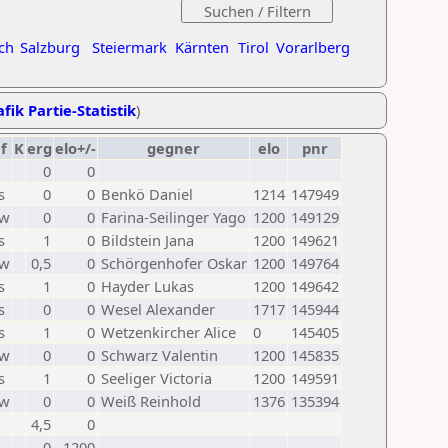
ch
Salzburg
Steiermark
Kärnten
Tirol
Vorarlberg
fik Partie-Statistik
)
f
K
erg
elo+/-
gegner
elo
pnr
0
0
s
0
0
Benkö Daniel
1214
147949
w
0
0
Farina-Seilinger Yago
1200
149129
s
1
0
Bildstein Jana
1200
149621
w
0,5
0
Schörgenhofer Oskar
1200
149764
s
1
0
Hayder Lukas
1200
149642
s
0
0
Wesel Alexander
1717
145944
s
1
0
Wetzenkircher Alice
0
145405
w
0
0
Schwarz Valentin
1200
145835
s
1
0
Seeliger Victoria
1200
149591
w
0
0
Weiß Reinhold
1376
135394
4,5
0
0
1200