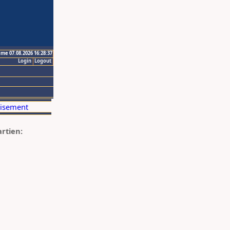
ime 07.08.2026 16:28:37
Login
Logout
artien: