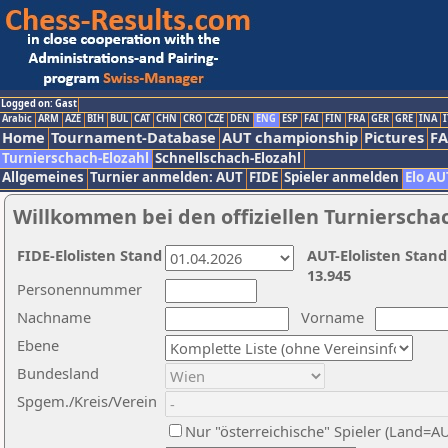
Logged on: Gast
Arabic
ARM
AZE
BIH
BUL
CAT
CHN
CRO
CZE
DEN
ENG
ESP
FAI
FIN
FRA
GER
GRE
INA
I
Home
Tournament-Database
AUT championship
Pictures
F
Turnierschach-Elozahl
Schnellschach-Elozahl
Allgemeines
Turnier anmelden: AUT
FIDE
Spieler anmelden
Elo AU
Willkommen bei den offiziellen Turnierscha
FIDE-Elolisten Stand
AUT-Elolisten Stand
13.945
Personennummer
Nachname
Vorname
Ebene
Bundesland
Spgem./Kreis/Verein
Nur "österreichische" Spieler (Land=A