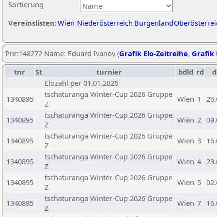
Sortierung
Vereinslisten:
Wien
Niederösterreich
Burgenland
Oberösterrei
Pnr:148272 Name: Eduard Ivanov (
Grafik Elo-Zeitreihe
,
Grafik 
tnr
St
turnier
bdld
rd
d
Elozahl per 01.01.2026
tschaturanga Winter-Cup 2026 Gruppe
1340895
Wien
1
26.
Z
tschaturanga Winter-Cup 2026 Gruppe
1340895
Wien
2
09.
Z
tschaturanga Winter-Cup 2026 Gruppe
1340895
Wien
3
16.
Z
tschaturanga Winter-Cup 2026 Gruppe
1340895
Wien
4
23.
Z
tschaturanga Winter-Cup 2026 Gruppe
1340895
Wien
5
02.
Z
tschaturanga Winter-Cup 2026 Gruppe
1340895
Wien
7
16.
Z