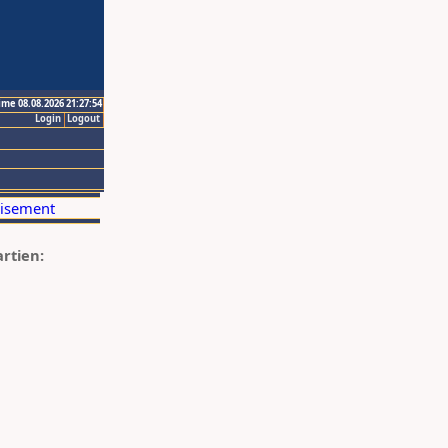
ime 08.08.2026 21:27:54
Login
Logout
artien: