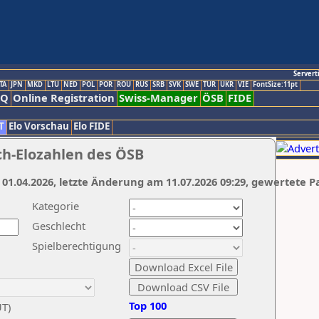
Servert
TA
JPN
MKD
LTU
NED
POL
POR
ROU
RUS
SRB
SVK
SWE
TUR
UKR
VIE
FontSize:11pt
AQ
Online Registration
Swiss-Manager
ÖSB
FIDE
T
Elo Vorschau
Elo FIDE
ch-Elozahlen des ÖSB
 01.04.2026, letzte Änderung am 11.07.2026 09:29, gewertete P
Kategorie
Geschlecht
Spielberechtigung
Top 100
UT)