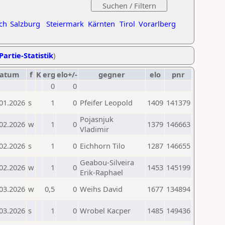
ch
Salzburg
Steiermark
Kärnten
Tirol
Vorarlberg
Partie-Statistik
)
atum
f
K
erg
elo+/-
gegner
elo
pnr
0
0
01.2026
s
1
0
Pfeifer Leopold
1409
141379
Pojasnjuk
02.2026
w
1
0
1379
146663
Vladimir
02.2026
s
1
0
Eichhorn Tilo
1287
146655
Geabou-Silveira
02.2026
w
1
0
1453
145199
Erik-Raphael
03.2026
w
0,5
0
Weihs David
1677
134894
03.2026
s
1
0
Wrobel Kacper
1485
149436