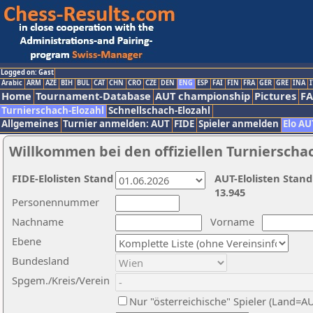
Logged on: Gast
Arabic
ARM
AZE
BIH
BUL
CAT
CHN
CRO
CZE
DEN
ENG
ESP
FAI
FIN
FRA
GER
GRE
INA
I
Home
Tournament-Database
AUT championship
Pictures
F
Turnierschach-Elozahl
Schnellschach-Elozahl
Allgemeines
Turnier anmelden: AUT
FIDE
Spieler anmelden
Elo AU
Willkommen bei den offiziellen Turnierscha
FIDE-Elolisten Stand
AUT-Elolisten Stand
13.945
Personennummer
Nachname
Vorname
Ebene
Bundesland
Spgem./Kreis/Verein
Nur "österreichische" Spieler (Land=A