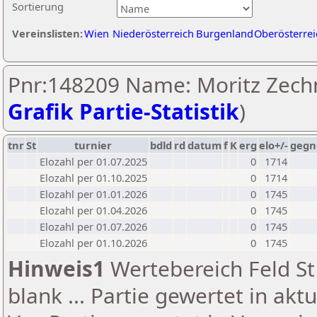
Sortierung
Vereinslisten:
Wien
Niederösterreich
Burgenland
Oberösterrei
Pnr:148209 Name: Moritz Zechn
Grafik Partie-Statistik
)
tnr
St
turnier
bdld
rd
datum
f
K
erg
elo+/-
gegn
Elozahl per 01.07.2025
0
1714
Elozahl per 01.10.2025
0
1714
Elozahl per 01.01.2026
0
1745
Elozahl per 01.04.2026
0
1745
Elozahl per 01.07.2026
0
1745
Elozahl per 01.10.2026
0
1745
Hinweis1
Wertebereich Feld St 
blank ... Partie gewertet in akt