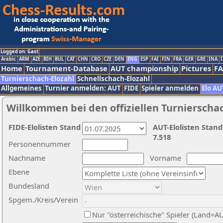
Logged on: Gast
Arabic
ARM
AZE
BIH
BUL
CAT
CHN
CRO
CZE
DEN
ENG
ESP
FAI
FIN
FRA
GER
GRE
INA
I
Home
Tournament-Database
AUT championship
Pictures
F
Turnierschach-Elozahl
Schnellschach-Elozahl
Allgemeines
Turnier anmelden: AUT
FIDE
Spieler anmelden
Elo AU
Willkommen bei den offiziellen Turnierscha
FIDE-Elolisten Stand
AUT-Elolisten Stand
7.518
Personennummer
Nachname
Vorname
Ebene
Bundesland
Spgem./Kreis/Verein
Nur "österreichische" Spieler (Land=A