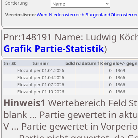
Sortierung
Vereinslisten:
Wien
Niederösterreich
Burgenland
Oberösterrei
Pnr:148191 Name: Ludwig Köch
Grafik Partie-Statistik
)
tnr
St
turnier
bdld
rd
datum
f
K
erg
elo+/-
gegn
Elozahl per 01.01.2026
0
1369
Elozahl per 01.04.2026
0
1366
Elozahl per 01.07.2026
0
1366
Elozahl per 01.10.2026
0
1366
Hinweis1
Wertebereich Feld St 
blank ... Partie gewertet in akt
V ... Partie gewertet in Vorperi
- ... Partie nicht gewertet, da 