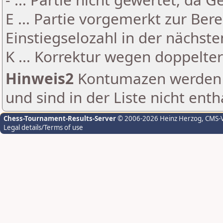
E ... Partie vorgemerkt zur Be
Einstiegselozahl in der nächst
K ... Korrektur wegen doppelt
Hinweis2
Kontumazen werden g
und sind in der Liste nicht enth
Chess-Tournament-Results-Server
© 2006-2026 Heinz Herzog
, CMS-
Legal details/Terms of use