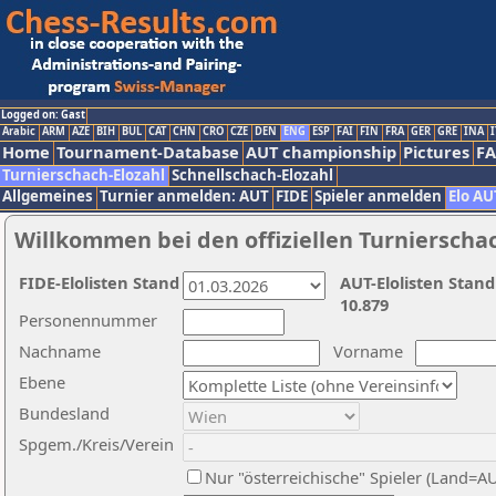
Logged on: Gast
Arabic
ARM
AZE
BIH
BUL
CAT
CHN
CRO
CZE
DEN
ENG
ESP
FAI
FIN
FRA
GER
GRE
INA
I
Home
Tournament-Database
AUT championship
Pictures
F
Turnierschach-Elozahl
Schnellschach-Elozahl
Allgemeines
Turnier anmelden: AUT
FIDE
Spieler anmelden
Elo AU
Willkommen bei den offiziellen Turnierscha
FIDE-Elolisten Stand
AUT-Elolisten Stand
10.879
Personennummer
Nachname
Vorname
Ebene
Bundesland
Spgem./Kreis/Verein
Nur "österreichische" Spieler (Land=A