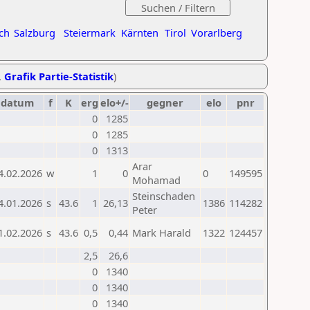
ch
Salzburg
Steiermark
Kärnten
Tirol
Vorarlberg
,
Grafik Partie-Statistik
)
datum
f
K
erg
elo+/-
gegner
elo
pnr
0
1285
0
1285
0
1313
Arar
4.02.2026
w
1
0
0
149595
Mohamad
Steinschaden
4.01.2026
s
43.6
1
26,13
1386
114282
Peter
1.02.2026
s
43.6
0,5
0,44
Mark Harald
1322
124457
2,5
26,6
0
1340
0
1340
0
1340