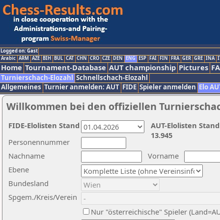
Logged on: Gast
Arabic
ARM
AZE
BIH
BUL
CAT
CHN
CRO
CZE
DEN
ENG
ESP
FAI
FIN
FRA
GER
GRE
INA
I
Home
Tournament-Database
AUT championship
Pictures
F
Turnierschach-Elozahl
Schnellschach-Elozahl
Allgemeines
Turnier anmelden: AUT
FIDE
Spieler anmelden
Elo AU
Willkommen bei den offiziellen Turnierscha
FIDE-Elolisten Stand
AUT-Elolisten Stand
13.945
Personennummer
Nachname
Vorname
Ebene
Bundesland
Spgem./Kreis/Verein
Nur "österreichische" Spieler (Land=A