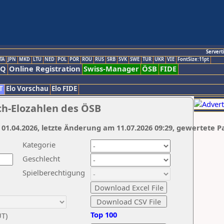
Servert
TA
JPN
MKD
LTU
NED
POL
POR
ROU
RUS
SRB
SVK
SWE
TUR
UKR
VIE
FontSize:11pt
AQ
Online Registration
Swiss-Manager
ÖSB
FIDE
T
Elo Vorschau
Elo FIDE
ch-Elozahlen des ÖSB
 01.04.2026, letzte Änderung am 11.07.2026 09:29, gewertete P
Kategorie
Geschlecht
Spielberechtigung
Top 100
UT)