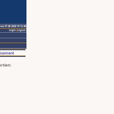
ime 07.08.2026 19:12:40
Login
Logout
artien: