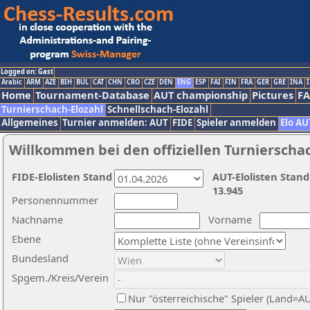
Logged on: Gast
Arabic
ARM
AZE
BIH
BUL
CAT
CHN
CRO
CZE
DEN
ENG
ESP
FAI
FIN
FRA
GER
GRE
INA
I
Home
Tournament-Database
AUT championship
Pictures
F
Turnierschach-Elozahl
Schnellschach-Elozahl
Allgemeines
Turnier anmelden: AUT
FIDE
Spieler anmelden
Elo AU
Willkommen bei den offiziellen Turnierscha
FIDE-Elolisten Stand
AUT-Elolisten Stand
13.945
Personennummer
Nachname
Vorname
Ebene
Bundesland
Spgem./Kreis/Verein
Nur "österreichische" Spieler (Land=A