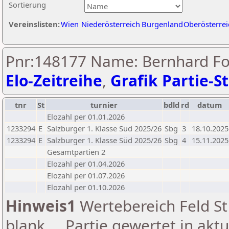
Sortierung
Vereinslisten:
Wien
Niederösterreich
Burgenland
Oberösterrei
Pnr:148177 Name: Bernhard Foi
Elo-Zeitreihe
,
Grafik Partie-St
tnr
St
turnier
bdld
rd
datum
Elozahl per 01.01.2026
1233294
E
Salzburger 1. Klasse Süd 2025/26
Sbg
3
18.10.2025
1233294
E
Salzburger 1. Klasse Süd 2025/26
Sbg
4
15.11.2025
Gesamtpartien 2
Elozahl per 01.04.2026
Elozahl per 01.07.2026
Elozahl per 01.10.2026
Hinweis1
Wertebereich Feld St 
blank ... Partie gewertet in akt