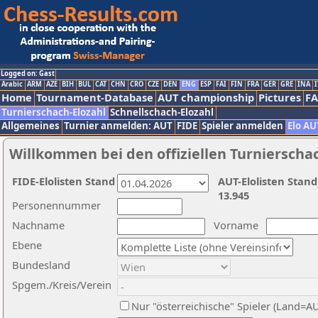
Logged on: Gast
Arabic
ARM
AZE
BIH
BUL
CAT
CHN
CRO
CZE
DEN
ENG
ESP
FAI
FIN
FRA
GER
GRE
INA
I
Home
Tournament-Database
AUT championship
Pictures
F
Turnierschach-Elozahl
Schnellschach-Elozahl
Allgemeines
Turnier anmelden: AUT
FIDE
Spieler anmelden
Elo AU
Willkommen bei den offiziellen Turnierscha
FIDE-Elolisten Stand
AUT-Elolisten Stand
13.945
Personennummer
Nachname
Vorname
Ebene
Bundesland
Spgem./Kreis/Verein
Nur "österreichische" Spieler (Land=A