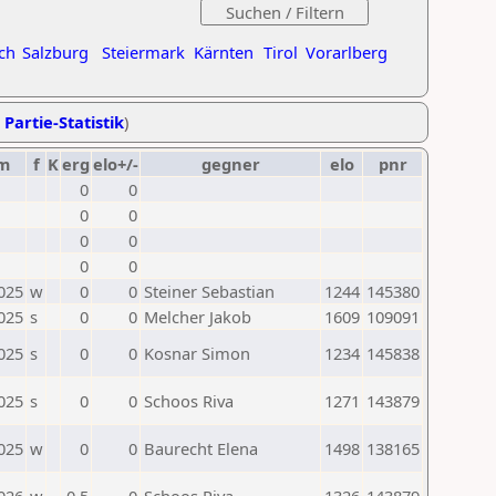
ch
Salzburg
Steiermark
Kärnten
Tirol
Vorarlberg
 Partie-Statistik
)
m
f
K
erg
elo+/-
gegner
elo
pnr
0
0
0
0
0
0
0
0
025
w
0
0
Steiner Sebastian
1244
145380
025
s
0
0
Melcher Jakob
1609
109091
025
s
0
0
Kosnar Simon
1234
145838
025
s
0
0
Schoos Riva
1271
143879
025
w
0
0
Baurecht Elena
1498
138165