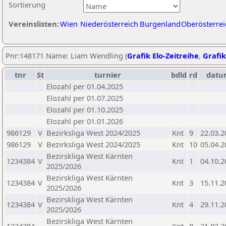
Sortierung
Vereinslisten:
Wien
Niederösterreich
Burgenland
Oberösterrei
Pnr:148171 Name: Liam Wendling (
Grafik Elo-Zeitreihe
,
Grafik
tnr
St
turnier
bdld
rd
datu
Elozahl per 01.04.2025
Elozahl per 01.07.2025
Elozahl per 01.10.2025
Elozahl per 01.01.2026
986129
V
Bezirksliga West 2024/2025
Knt
9
22.03.2
986129
V
Bezirksliga West 2024/2025
Knt
10
05.04.2
Bezirskliga West Kärnten
1234384
V
Knt
1
04.10.2
2025/2026
Bezirskliga West Kärnten
1234384
V
Knt
3
15.11.2
2025/2026
Bezirskliga West Kärnten
1234384
V
Knt
4
29.11.2
2025/2026
Bezirskliga West Kärnten