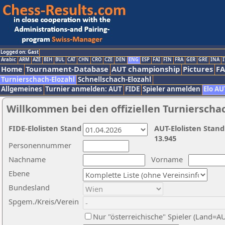
Logged on: Gast
Arabic
ARM
AZE
BIH
BUL
CAT
CHN
CRO
CZE
DEN
ENG
ESP
FAI
FIN
FRA
GER
GRE
INA
I
Home
Tournament-Database
AUT championship
Pictures
F
Turnierschach-Elozahl
Schnellschach-Elozahl
Allgemeines
Turnier anmelden: AUT
FIDE
Spieler anmelden
Elo AU
Willkommen bei den offiziellen Turnierscha
FIDE-Elolisten Stand
AUT-Elolisten Stand
13.945
Personennummer
Nachname
Vorname
Ebene
Bundesland
Spgem./Kreis/Verein
Nur "österreichische" Spieler (Land=A