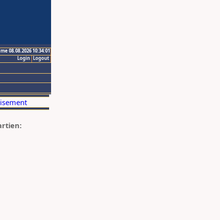
ime 08.08.2026 10:34:01
Login
Logout
artien: