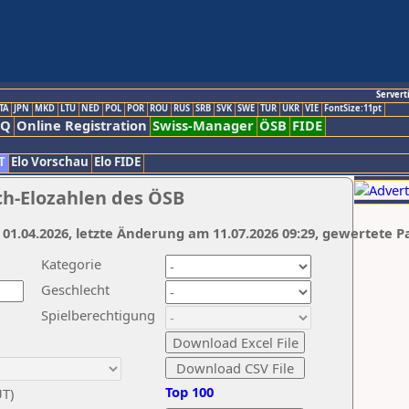
Servert
TA
JPN
MKD
LTU
NED
POL
POR
ROU
RUS
SRB
SVK
SWE
TUR
UKR
VIE
FontSize:11pt
AQ
Online Registration
Swiss-Manager
ÖSB
FIDE
T
Elo Vorschau
Elo FIDE
ch-Elozahlen des ÖSB
 01.04.2026, letzte Änderung am 11.07.2026 09:29, gewertete P
Kategorie
Geschlecht
Spielberechtigung
Top 100
UT)