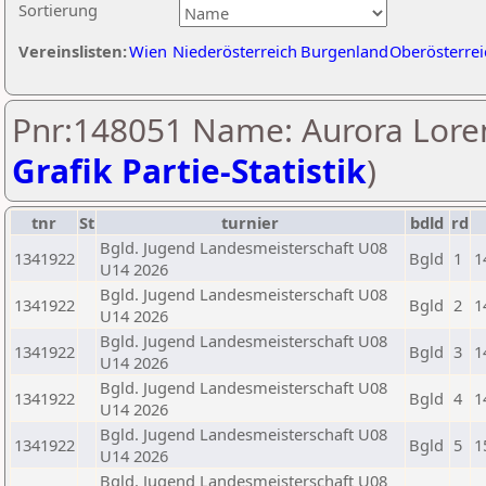
Sortierung
Vereinslisten:
Wien
Niederösterreich
Burgenland
Oberösterrei
Pnr:148051 Name: Aurora Loren
Grafik Partie-Statistik
)
tnr
St
turnier
bdld
rd
Bgld. Jugend Landesmeisterschaft U08
1341922
Bgld
1
1
U14 2026
Bgld. Jugend Landesmeisterschaft U08
1341922
Bgld
2
1
U14 2026
Bgld. Jugend Landesmeisterschaft U08
1341922
Bgld
3
1
U14 2026
Bgld. Jugend Landesmeisterschaft U08
1341922
Bgld
4
1
U14 2026
Bgld. Jugend Landesmeisterschaft U08
1341922
Bgld
5
1
U14 2026
Bgld. Jugend Landesmeisterschaft U08