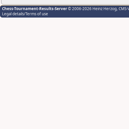
Chess-Tournament-Results-Server
© 2006-2026 Heinz Herzog
, CMS-
Legal details/Terms of use