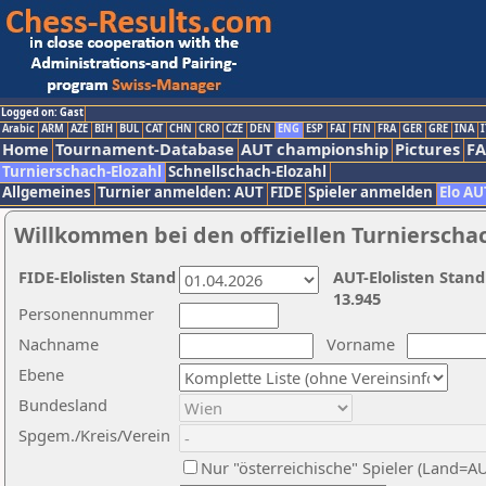
Logged on: Gast
Arabic
ARM
AZE
BIH
BUL
CAT
CHN
CRO
CZE
DEN
ENG
ESP
FAI
FIN
FRA
GER
GRE
INA
I
Home
Tournament-Database
AUT championship
Pictures
F
Turnierschach-Elozahl
Schnellschach-Elozahl
Allgemeines
Turnier anmelden: AUT
FIDE
Spieler anmelden
Elo AU
Willkommen bei den offiziellen Turnierscha
FIDE-Elolisten Stand
AUT-Elolisten Stand
13.945
Personennummer
Nachname
Vorname
Ebene
Bundesland
Spgem./Kreis/Verein
Nur "österreichische" Spieler (Land=A