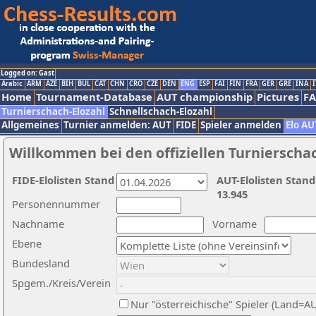
Logged on: Gast
Arabic
ARM
AZE
BIH
BUL
CAT
CHN
CRO
CZE
DEN
ENG
ESP
FAI
FIN
FRA
GER
GRE
INA
I
Home
Tournament-Database
AUT championship
Pictures
F
Turnierschach-Elozahl
Schnellschach-Elozahl
Allgemeines
Turnier anmelden: AUT
FIDE
Spieler anmelden
Elo AU
Willkommen bei den offiziellen Turnierscha
FIDE-Elolisten Stand
AUT-Elolisten Stand
13.945
Personennummer
Nachname
Vorname
Ebene
Bundesland
Spgem./Kreis/Verein
Nur "österreichische" Spieler (Land=A