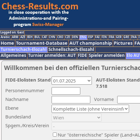
Logged on: Gast
Arabic
ARM
AZE
BIH
BUL
CAT
CHN
CRO
CZE
DEN
ENG
ESP
FAI
FIN
FRA
GER
GRE
INA
I
Home
Tournament-Database
AUT championship
Pictures
F
Turnierschach-Elozahl
Schnellschach-Elozahl
Allgemeines
Turnier anmelden: AUT
FIDE
Spieler anmelden
Elo AU
Willkommen bei den offiziellen Turnierscha
FIDE-Elolisten Stand
AUT-Elolisten Stand
7.518
Personennummer
Nachname
Vorname
Ebene
Bundesland
Spgem./Kreis/Verein
Nur "österreichische" Spieler (Land=A