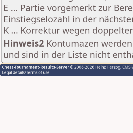
E ... Partie vorgemerkt zur Be
Einstiegselozahl in der nächst
K ... Korrektur wegen doppelt
Hinweis2
Kontumazen werden g
und sind in der Liste nicht enth
Chess-Tournament-Results-Server
© 2006-2026 Heinz Herzog
, CMS-
Legal details/Terms of use