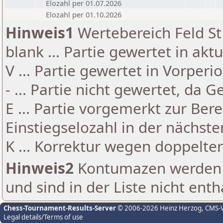
Elozahl per 01.07.2026
Elozahl per 01.10.2026
Hinweis1
Wertebereich Feld St 
blank ... Partie gewertet in akt
V ... Partie gewertet in Vorperi
- ... Partie nicht gewertet, da 
E ... Partie vorgemerkt zur Be
Einstiegselozahl in der nächst
K ... Korrektur wegen doppelt
Hinweis2
Kontumazen werden g
und sind in der Liste nicht enth
Chess-Tournament-Results-Server
© 2006-2026 Heinz Herzog
, CMS-
Legal details/Terms of use