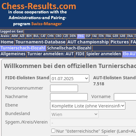
Logged on: Gast
Arabic
ARM
AZE
BIH
BUL
CAT
CHN
CRO
CZE
DEN
ENG
ESP
FAI
FIN
FRA
GER
GRE
INA
I
Home
Tournament-Database
AUT championship
Pictures
F
Turnierschach-Elozahl
Schnellschach-Elozahl
Allgemeines
Turnier anmelden: AUT
FIDE
Spieler anmelden
Elo AU
Willkommen bei den offiziellen Turnierscha
FIDE-Elolisten Stand
AUT-Elolisten Stand
7.518
Personennummer
Nachname
Vorname
Ebene
Bundesland
Spgem./Kreis/Verein
Nur "österreichische" Spieler (Land=A