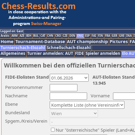
Logged on: Gast
Arabic
ARM
AZE
BIH
BUL
CAT
CHN
CRO
CZE
DEN
ENG
ESP
FAI
FIN
FRA
GER
GRE
INA
I
Home
Tournament-Database
AUT championship
Pictures
F
Turnierschach-Elozahl
Schnellschach-Elozahl
Allgemeines
Turnier anmelden: AUT
FIDE
Spieler anmelden
Elo AU
Willkommen bei den offiziellen Turnierscha
FIDE-Elolisten Stand
AUT-Elolisten Stand
13.945
Personennummer
Nachname
Vorname
Ebene
Bundesland
Spgem./Kreis/Verein
Nur "österreichische" Spieler (Land=A