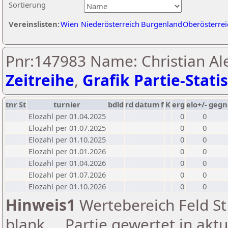
Sortierung
Vereinslisten:
Wien
Niederösterreich
Burgenland
Oberösterrei
Pnr:147983 Name: Christian Al
Zeitreihe
,
Grafik Partie-Statis
tnr
St
turnier
bdld
rd
datum
f
K
erg
elo+/-
gegn
Elozahl per 01.04.2025
0
0
Elozahl per 01.07.2025
0
0
Elozahl per 01.10.2025
0
0
Elozahl per 01.01.2026
0
0
Elozahl per 01.04.2026
0
0
Elozahl per 01.07.2026
0
0
Elozahl per 01.10.2026
0
0
Hinweis1
Wertebereich Feld St 
blank ... Partie gewertet in akt