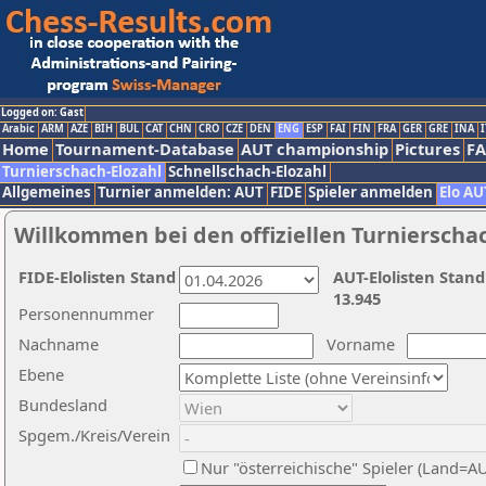
Logged on: Gast
Arabic
ARM
AZE
BIH
BUL
CAT
CHN
CRO
CZE
DEN
ENG
ESP
FAI
FIN
FRA
GER
GRE
INA
I
Home
Tournament-Database
AUT championship
Pictures
F
Turnierschach-Elozahl
Schnellschach-Elozahl
Allgemeines
Turnier anmelden: AUT
FIDE
Spieler anmelden
Elo AU
Willkommen bei den offiziellen Turnierscha
FIDE-Elolisten Stand
AUT-Elolisten Stand
13.945
Personennummer
Nachname
Vorname
Ebene
Bundesland
Spgem./Kreis/Verein
Nur "österreichische" Spieler (Land=A