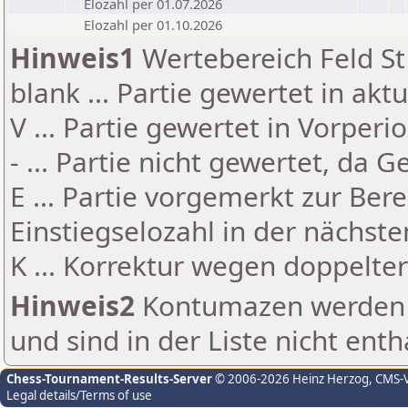
Elozahl per 01.07.2026
Elozahl per 01.10.2026
Hinweis1
Wertebereich Feld St 
blank ... Partie gewertet in akt
V ... Partie gewertet in Vorperi
- ... Partie nicht gewertet, da 
E ... Partie vorgemerkt zur Be
Einstiegselozahl in der nächst
K ... Korrektur wegen doppelt
Hinweis2
Kontumazen werden g
und sind in der Liste nicht enth
Chess-Tournament-Results-Server
© 2006-2026 Heinz Herzog
, CMS-
Legal details/Terms of use