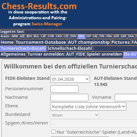
Logged on: Gast
Arabic
ARM
AZE
BIH
BUL
CAT
CHN
CRO
CZE
DEN
ENG
ESP
FAI
FIN
FRA
GER
GRE
INA
I
Home
Tournament-Database
AUT championship
Pictures
F
Turnierschach-Elozahl
Schnellschach-Elozahl
Allgemeines
Turnier anmelden: AUT
FIDE
Spieler anmelden
Elo AU
Willkommen bei den offiziellen Turnierscha
FIDE-Elolisten Stand
AUT-Elolisten Stand
13.945
Personennummer
Nachname
Vorname
Ebene
Bundesland
Spgem./Kreis/Verein
Nur "österreichische" Spieler (Land=A