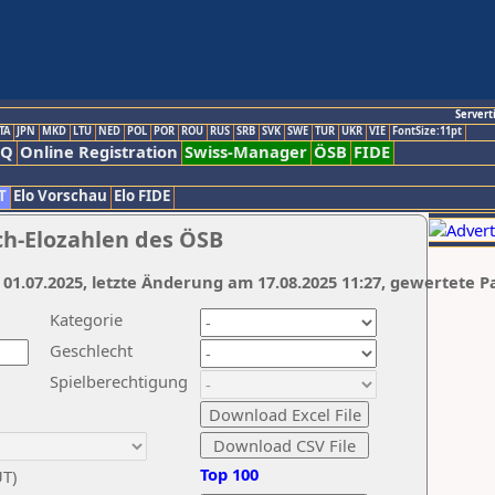
Servert
TA
JPN
MKD
LTU
NED
POL
POR
ROU
RUS
SRB
SVK
SWE
TUR
UKR
VIE
FontSize:11pt
AQ
Online Registration
Swiss-Manager
ÖSB
FIDE
T
Elo Vorschau
Elo FIDE
ch-Elozahlen des ÖSB
 01.07.2025, letzte Änderung am 17.08.2025 11:27, gewertete P
Kategorie
Geschlecht
Spielberechtigung
Top 100
UT)