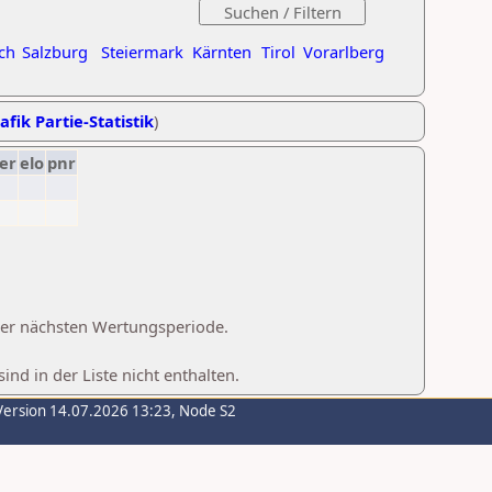
ch
Salzburg
Steiermark
Kärnten
Tirol
Vorarlberg
afik Partie-Statistik
)
er
elo
pnr
 der nächsten Wertungsperiode.
d in der Liste nicht enthalten.
Version 14.07.2026 13:23, Node S2