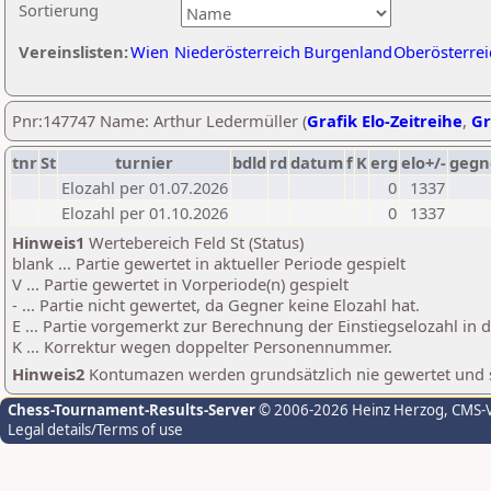
Sortierung
Vereinslisten:
Wien
Niederösterreich
Burgenland
Oberösterrei
Pnr:147747 Name: Arthur Ledermüller (
Grafik Elo-Zeitreihe
,
Gr
tnr
St
turnier
bdld
rd
datum
f
K
erg
elo+/-
gegn
Elozahl per 01.07.2026
0
1337
Elozahl per 01.10.2026
0
1337
Hinweis1
Wertebereich Feld St (Status)
blank ... Partie gewertet in aktueller Periode gespielt
V ... Partie gewertet in Vorperiode(n) gespielt
- ... Partie nicht gewertet, da Gegner keine Elozahl hat.
E ... Partie vorgemerkt zur Berechnung der Einstiegselozahl in
K ... Korrektur wegen doppelter Personennummer.
Hinweis2
Kontumazen werden grundsätzlich nie gewertet und sin
Chess-Tournament-Results-Server
© 2006-2026 Heinz Herzog
, CMS-
Legal details/Terms of use