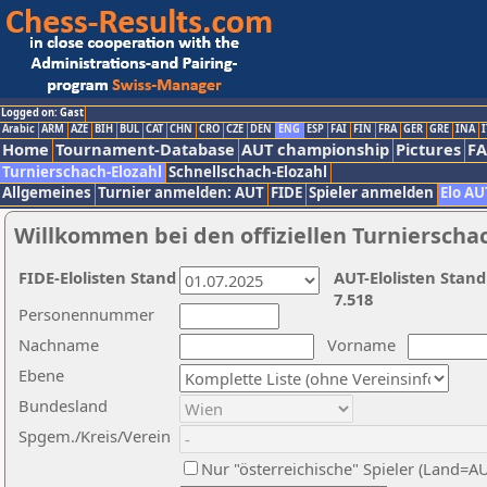
Logged on: Gast
Arabic
ARM
AZE
BIH
BUL
CAT
CHN
CRO
CZE
DEN
ENG
ESP
FAI
FIN
FRA
GER
GRE
INA
I
Home
Tournament-Database
AUT championship
Pictures
F
Turnierschach-Elozahl
Schnellschach-Elozahl
Allgemeines
Turnier anmelden: AUT
FIDE
Spieler anmelden
Elo AU
Willkommen bei den offiziellen Turnierscha
FIDE-Elolisten Stand
AUT-Elolisten Stand
7.518
Personennummer
Nachname
Vorname
Ebene
Bundesland
Spgem./Kreis/Verein
Nur "österreichische" Spieler (Land=A