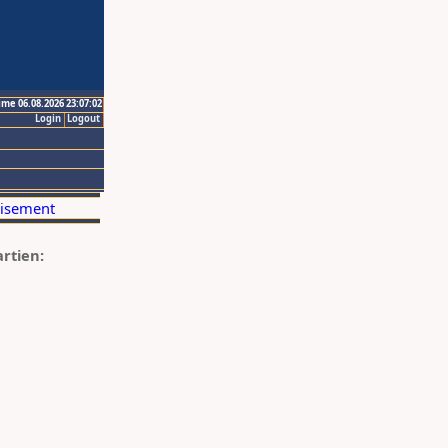
ime 06.08.2026 23:07:02
Login
Logout
artien: