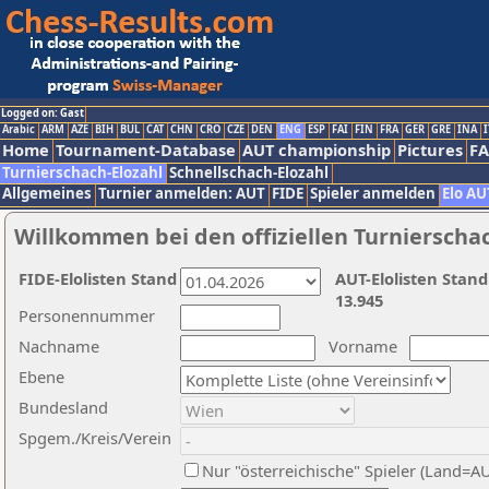
Logged on: Gast
Arabic
ARM
AZE
BIH
BUL
CAT
CHN
CRO
CZE
DEN
ENG
ESP
FAI
FIN
FRA
GER
GRE
INA
I
Home
Tournament-Database
AUT championship
Pictures
F
Turnierschach-Elozahl
Schnellschach-Elozahl
Allgemeines
Turnier anmelden: AUT
FIDE
Spieler anmelden
Elo AU
Willkommen bei den offiziellen Turnierscha
FIDE-Elolisten Stand
AUT-Elolisten Stand
13.945
Personennummer
Nachname
Vorname
Ebene
Bundesland
Spgem./Kreis/Verein
Nur "österreichische" Spieler (Land=A