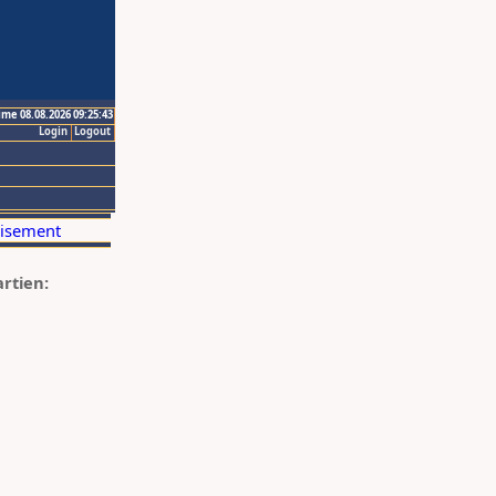
ime 08.08.2026 09:25:43
Login
Logout
artien: