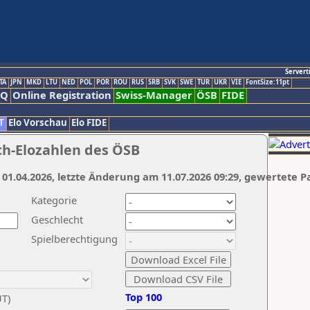
Servert
TA
JPN
MKD
LTU
NED
POL
POR
ROU
RUS
SRB
SVK
SWE
TUR
UKR
VIE
FontSize:11pt
AQ
Online Registration
Swiss-Manager
ÖSB
FIDE
T
Elo Vorschau
Elo FIDE
ch-Elozahlen des ÖSB
 01.04.2026, letzte Änderung am 11.07.2026 09:29, gewertete P
Kategorie
Geschlecht
Spielberechtigung
Top 100
UT)