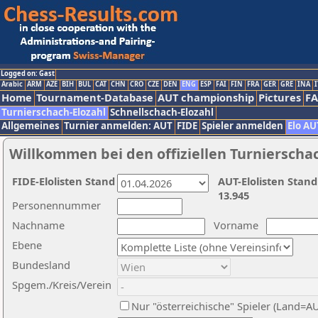
Logged on: Gast
Arabic
ARM
AZE
BIH
BUL
CAT
CHN
CRO
CZE
DEN
ENG
ESP
FAI
FIN
FRA
GER
GRE
INA
I
Home
Tournament-Database
AUT championship
Pictures
F
Turnierschach-Elozahl
Schnellschach-Elozahl
Allgemeines
Turnier anmelden: AUT
FIDE
Spieler anmelden
Elo AU
Willkommen bei den offiziellen Turnierscha
FIDE-Elolisten Stand
AUT-Elolisten Stand
13.945
Personennummer
Nachname
Vorname
Ebene
Bundesland
Spgem./Kreis/Verein
Nur "österreichische" Spieler (Land=A