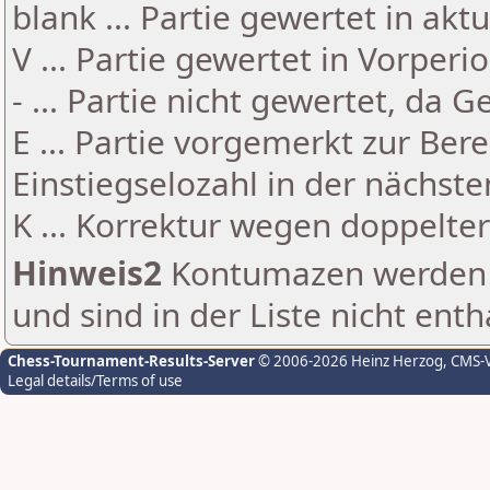
blank ... Partie gewertet in akt
V ... Partie gewertet in Vorperi
- ... Partie nicht gewertet, da 
E ... Partie vorgemerkt zur Be
Einstiegselozahl in der nächst
K ... Korrektur wegen doppelt
Hinweis2
Kontumazen werden g
und sind in der Liste nicht enth
Chess-Tournament-Results-Server
© 2006-2026 Heinz Herzog
, CMS-
Legal details/Terms of use