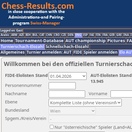
Logged on: Gast
Arabic
ARM
AZE
BIH
BUL
CAT
CHN
CRO
CZE
DEN
ENG
ESP
FAI
FIN
FRA
GER
GRE
INA
I
Home
Tournament-Database
AUT championship
Pictures
F
Turnierschach-Elozahl
Schnellschach-Elozahl
Allgemeines
Turnier anmelden: AUT
FIDE
Spieler anmelden
Elo AU
Willkommen bei den offiziellen Turnierscha
FIDE-Elolisten Stand
AUT-Elolisten Stand
13.945
Personennummer
Nachname
Vorname
Ebene
Bundesland
Spgem./Kreis/Verein
Nur "österreichische" Spieler (Land=A