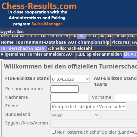
Logged on: Gast
Arabic
ARM
AZE
BIH
BUL
CAT
CHN
CRO
CZE
DEN
ENG
ESP
FAI
FIN
FRA
GER
GRE
INA
I
Home
Tournament-Database
AUT championship
Pictures
F
Turnierschach-Elozahl
Schnellschach-Elozahl
Allgemeines
Turnier anmelden: AUT
FIDE
Spieler anmelden
Elo AU
Willkommen bei den offiziellen Turnierscha
FIDE-Elolisten Stand
AUT-Elolisten Stand
13.945
Personennummer
Nachname
Vorname
Ebene
Bundesland
Spgem./Kreis/Verein
Nur "österreichische" Spieler (Land=A