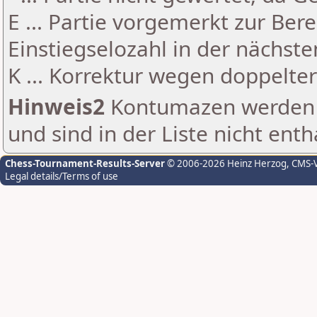
E ... Partie vorgemerkt zur Be
Einstiegselozahl in der nächst
K ... Korrektur wegen doppelt
Hinweis2
Kontumazen werden g
und sind in der Liste nicht enth
Chess-Tournament-Results-Server
© 2006-2026 Heinz Herzog
, CMS-
Legal details/Terms of use