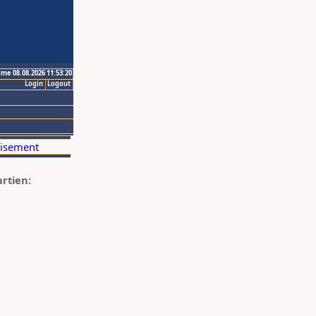
ime 08.08.2026 11:53:20
Login
Logout
artien: