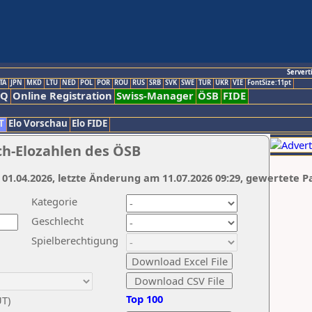
Servert
TA
JPN
MKD
LTU
NED
POL
POR
ROU
RUS
SRB
SVK
SWE
TUR
UKR
VIE
FontSize:11pt
AQ
Online Registration
Swiss-Manager
ÖSB
FIDE
T
Elo Vorschau
Elo FIDE
ch-Elozahlen des ÖSB
 01.04.2026, letzte Änderung am 11.07.2026 09:29, gewertete P
Kategorie
Geschlecht
Spielberechtigung
Top 100
UT)