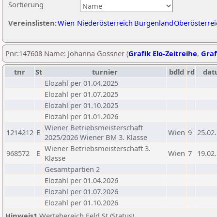
Sortierung
Vereinslisten:
Wien
Niederösterreich
Burgenland
Oberösterrei
Pnr:147608 Name: Johanna Gossner (
Grafik Elo-Zeitreihe
,
Graf
tnr
St
turnier
bdld
rd
dat
Elozahl per 01.04.2025
Elozahl per 01.07.2025
Elozahl per 01.10.2025
Elozahl per 01.01.2026
Wiener Betriebsmeisterschaft
1214212
E
Wien
9
25.02
2025/2026 Wiener BM 3. Klasse
Wiener Betriebsmeisterschaft 3.
968572
E
Wien
7
19.02
Klasse
Gesamtpartien 2
Elozahl per 01.04.2026
Elozahl per 01.07.2026
Elozahl per 01.10.2026
Hinweis1
Wertebereich Feld St (Status)