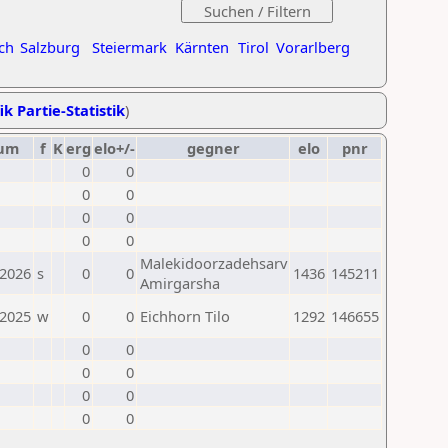
ch
Salzburg
Steiermark
Kärnten
Tirol
Vorarlberg
ik Partie-Statistik
)
um
f
K
erg
elo+/-
gegner
elo
pnr
0
0
0
0
0
0
0
0
Malekidoorzadehsarv
.2026
s
0
0
1436
145211
Amirgarsha
.2025
w
0
0
Eichhorn Tilo
1292
146655
0
0
0
0
0
0
0
0