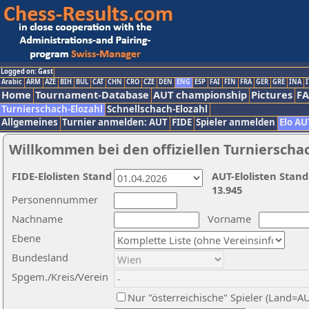
Logged on: Gast
Arabic
ARM
AZE
BIH
BUL
CAT
CHN
CRO
CZE
DEN
ENG
ESP
FAI
FIN
FRA
GER
GRE
INA
I
Home
Tournament-Database
AUT championship
Pictures
F
Turnierschach-Elozahl
Schnellschach-Elozahl
Allgemeines
Turnier anmelden: AUT
FIDE
Spieler anmelden
Elo AU
Willkommen bei den offiziellen Turnierscha
FIDE-Elolisten Stand
AUT-Elolisten Stand
13.945
Personennummer
Nachname
Vorname
Ebene
Bundesland
Spgem./Kreis/Verein
Nur "österreichische" Spieler (Land=A