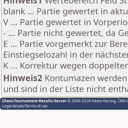
Hinweis1
Wertebereich Feld St 
blank ... Partie gewertet in akt
V ... Partie gewertet in Vorperi
- ... Partie nicht gewertet, da 
E ... Partie vorgemerkt zur Be
Einstiegselozahl in der nächst
K ... Korrektur wegen doppelt
Hinweis2
Kontumazen werden g
und sind in der Liste nicht enth
Chess-Tournament-Results-Server
© 2006-2026 Heinz Herzog
, CMS-
Legal details/Terms of use