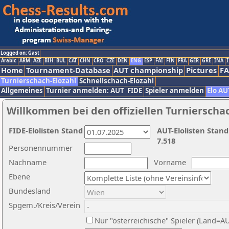
Logged on: Gast
Arabic
ARM
AZE
BIH
BUL
CAT
CHN
CRO
CZE
DEN
ENG
ESP
FAI
FIN
FRA
GER
GRE
INA
I
Home
Tournament-Database
AUT championship
Pictures
F
Turnierschach-Elozahl
Schnellschach-Elozahl
Allgemeines
Turnier anmelden: AUT
FIDE
Spieler anmelden
Elo AU
Willkommen bei den offiziellen Turnierscha
FIDE-Elolisten Stand
AUT-Elolisten Stand
7.518
Personennummer
Nachname
Vorname
Ebene
Bundesland
Spgem./Kreis/Verein
Nur "österreichische" Spieler (Land=A