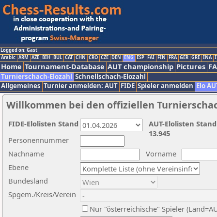
Logged on: Gast
Arabic
ARM
AZE
BIH
BUL
CAT
CHN
CRO
CZE
DEN
ENG
ESP
FAI
FIN
FRA
GER
GRE
INA
I
Home
Tournament-Database
AUT championship
Pictures
F
Turnierschach-Elozahl
Schnellschach-Elozahl
Allgemeines
Turnier anmelden: AUT
FIDE
Spieler anmelden
Elo AU
Willkommen bei den offiziellen Turnierscha
FIDE-Elolisten Stand
AUT-Elolisten Stand
13.945
Personennummer
Nachname
Vorname
Ebene
Bundesland
Spgem./Kreis/Verein
Nur "österreichische" Spieler (Land=A