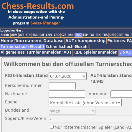
Logged on: Gast
Arabic
ARM
AZE
BIH
BUL
CAT
CHN
CRO
CZE
DEN
ENG
ESP
FAI
FIN
FRA
GER
GRE
INA
I
Home
Tournament-Database
AUT championship
Pictures
F
Turnierschach-Elozahl
Schnellschach-Elozahl
Allgemeines
Turnier anmelden: AUT
FIDE
Spieler anmelden
Elo AU
Willkommen bei den offiziellen Turnierscha
FIDE-Elolisten Stand
AUT-Elolisten Stand
13.945
Personennummer
Nachname
Vorname
Ebene
Bundesland
Spgem./Kreis/Verein
Nur "österreichische" Spieler (Land=A