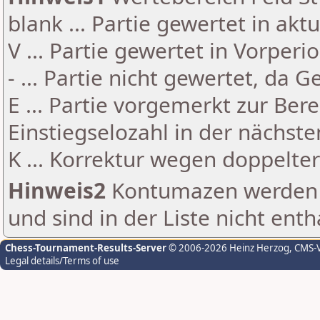
blank ... Partie gewertet in akt
V ... Partie gewertet in Vorperi
- ... Partie nicht gewertet, da 
E ... Partie vorgemerkt zur Be
Einstiegselozahl in der nächst
K ... Korrektur wegen doppelt
Hinweis2
Kontumazen werden g
und sind in der Liste nicht enth
Chess-Tournament-Results-Server
© 2006-2026 Heinz Herzog
, CMS-
Legal details/Terms of use