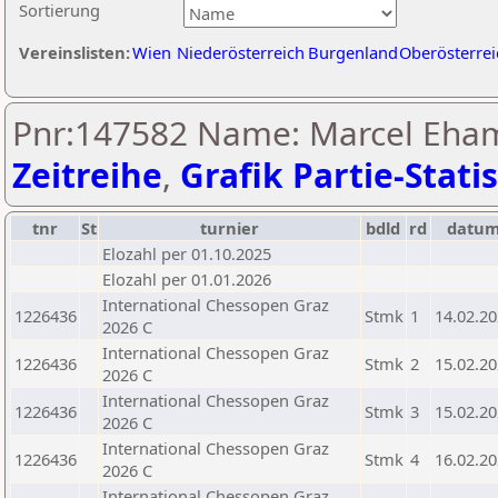
Sortierung
Vereinslisten:
Wien
Niederösterreich
Burgenland
Oberösterrei
Pnr:147582 Name: Marcel Eha
Zeitreihe
,
Grafik Partie-Statis
tnr
St
turnier
bdld
rd
datu
Elozahl per 01.10.2025
Elozahl per 01.01.2026
International Chessopen Graz
1226436
Stmk
1
14.02.2
2026 C
International Chessopen Graz
1226436
Stmk
2
15.02.2
2026 C
International Chessopen Graz
1226436
Stmk
3
15.02.2
2026 C
International Chessopen Graz
1226436
Stmk
4
16.02.2
2026 C
International Chessopen Graz