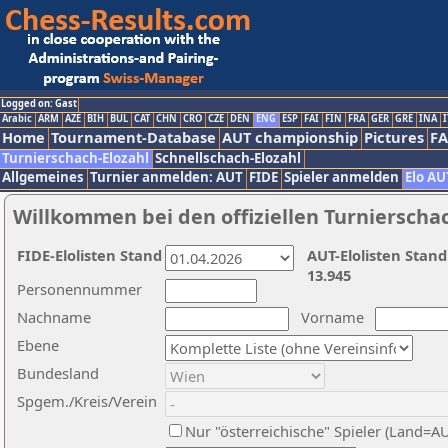
Logged on: Gast
Arabic
ARM
AZE
BIH
BUL
CAT
CHN
CRO
CZE
DEN
ENG
ESP
FAI
FIN
FRA
GER
GRE
INA
I
Home
Tournament-Database
AUT championship
Pictures
F
Turnierschach-Elozahl
Schnellschach-Elozahl
Allgemeines
Turnier anmelden: AUT
FIDE
Spieler anmelden
Elo AU
Willkommen bei den offiziellen Turnierscha
FIDE-Elolisten Stand
AUT-Elolisten Stand
13.945
Personennummer
Nachname
Vorname
Ebene
Bundesland
Spgem./Kreis/Verein
Nur "österreichische" Spieler (Land=A