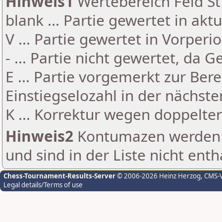
Hinweis1
Wertebereich Feld St 
blank ... Partie gewertet in akt
V ... Partie gewertet in Vorperi
- ... Partie nicht gewertet, da 
E ... Partie vorgemerkt zur Be
Einstiegselozahl in der nächst
K ... Korrektur wegen doppelt
Hinweis2
Kontumazen werden g
und sind in der Liste nicht enth
Chess-Tournament-Results-Server
© 2006-2026 Heinz Herzog
, CMS-
Legal details/Terms of use