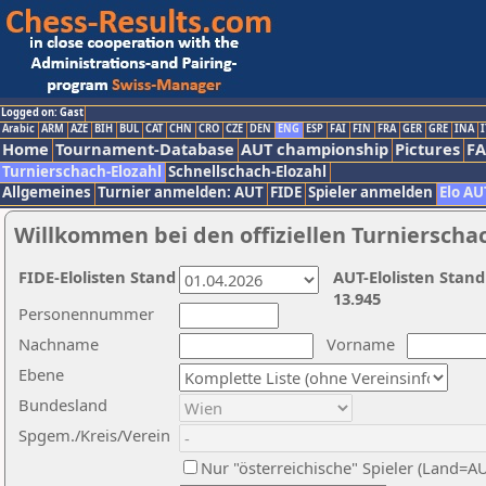
Logged on: Gast
Arabic
ARM
AZE
BIH
BUL
CAT
CHN
CRO
CZE
DEN
ENG
ESP
FAI
FIN
FRA
GER
GRE
INA
I
Home
Tournament-Database
AUT championship
Pictures
F
Turnierschach-Elozahl
Schnellschach-Elozahl
Allgemeines
Turnier anmelden: AUT
FIDE
Spieler anmelden
Elo AU
Willkommen bei den offiziellen Turnierscha
FIDE-Elolisten Stand
AUT-Elolisten Stand
13.945
Personennummer
Nachname
Vorname
Ebene
Bundesland
Spgem./Kreis/Verein
Nur "österreichische" Spieler (Land=A