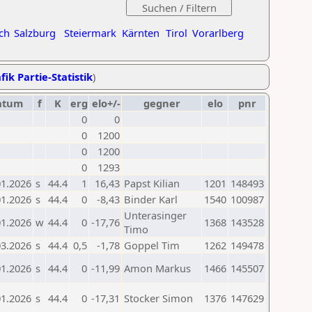
ch
Salzburg
Steiermark
Kärnten
Tirol
Vorarlberg
fik Partie-Statistik
)
atum
f
K
erg
elo+/-
gegner
elo
pnr
0
0
0
1200
0
1200
0
1293
01.2026
s
44.4
1
16,43
Papst Kilian
1201
148493
01.2026
s
44.4
0
-8,43
Binder Karl
1540
100987
Unterasinger
01.2026
w
44.4
0
-17,76
1368
143528
Timo
03.2026
s
44.4
0,5
-1,78
Goppel Tim
1262
149478
01.2026
s
44.4
0
-11,99
Amon Markus
1466
145507
01.2026
s
44.4
0
-17,31
Stocker Simon
1376
147629