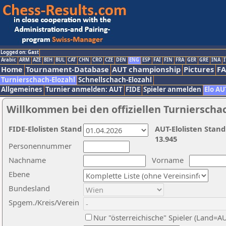
Logged on: Gast
Arabic
ARM
AZE
BIH
BUL
CAT
CHN
CRO
CZE
DEN
ENG
ESP
FAI
FIN
FRA
GER
GRE
INA
I
Home
Tournament-Database
AUT championship
Pictures
F
Turnierschach-Elozahl
Schnellschach-Elozahl
Allgemeines
Turnier anmelden: AUT
FIDE
Spieler anmelden
Elo AU
Willkommen bei den offiziellen Turnierscha
FIDE-Elolisten Stand
AUT-Elolisten Stand
13.945
Personennummer
Nachname
Vorname
Ebene
Bundesland
Spgem./Kreis/Verein
Nur "österreichische" Spieler (Land=A