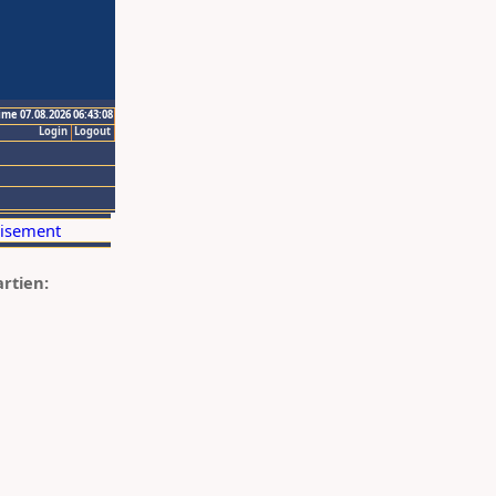
ime 07.08.2026 06:43:08
Login
Logout
artien: