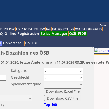
Servert
TA
JPN
MKD
LTU
NED
POL
POR
ROU
RUS
SRB
SVK
SWE
TUR
UKR
VIE
FontSize:11pt
AQ
Online Registration
Swiss-Manager
ÖSB
FIDE
T
Elo Vorschau
Elo FIDE
ch-Elozahlen des ÖSB
 01.04.2026, letzte Änderung am 11.07.2026 09:29, gewertete P
Kategorie
Geschlecht
Spielberechtigung
Top 100
UT)