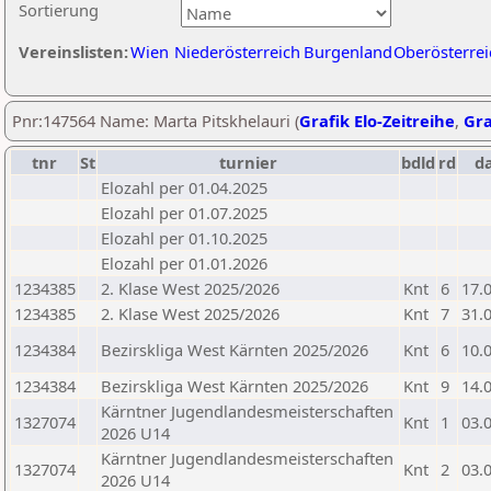
Sortierung
Vereinslisten:
Wien
Niederösterreich
Burgenland
Oberösterrei
Pnr:147564 Name: Marta Pitskhelauri (
Grafik Elo-Zeitreihe
,
Gra
tnr
St
turnier
bdld
rd
d
Elozahl per 01.04.2025
Elozahl per 01.07.2025
Elozahl per 01.10.2025
Elozahl per 01.01.2026
1234385
2. Klase West 2025/2026
Knt
6
17.
1234385
2. Klase West 2025/2026
Knt
7
31.
1234384
Bezirskliga West Kärnten 2025/2026
Knt
6
10.
1234384
Bezirskliga West Kärnten 2025/2026
Knt
9
14.
Kärntner Jugendlandesmeisterschaften
1327074
Knt
1
03.
2026 U14
Kärntner Jugendlandesmeisterschaften
1327074
Knt
2
03.
2026 U14