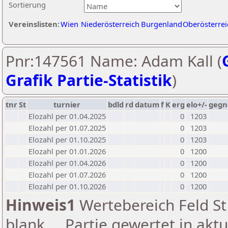
Sortierung
Vereinslisten:
Wien
Niederösterreich
Burgenland
Oberösterrei
Pnr:147561 Name: Adam Kall (
Grafik Partie-Statistik
)
tnr
St
turnier
bdld
rd
datum
f
K
erg
elo+/-
gegn
Elozahl per 01.04.2025
0
1203
Elozahl per 01.07.2025
0
1203
Elozahl per 01.10.2025
0
1203
Elozahl per 01.01.2026
0
1200
Elozahl per 01.04.2026
0
1200
Elozahl per 01.07.2026
0
1200
Elozahl per 01.10.2026
0
1200
Hinweis1
Wertebereich Feld St 
blank ... Partie gewertet in akt