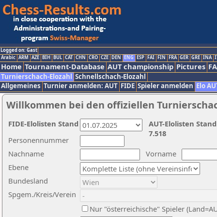
Logged on: Gast
Arabic
ARM
AZE
BIH
BUL
CAT
CHN
CRO
CZE
DEN
ENG
ESP
FAI
FIN
FRA
GER
GRE
INA
I
Home
Tournament-Database
AUT championship
Pictures
F
Turnierschach-Elozahl
Schnellschach-Elozahl
Allgemeines
Turnier anmelden: AUT
FIDE
Spieler anmelden
Elo AU
Willkommen bei den offiziellen Turnierscha
FIDE-Elolisten Stand
AUT-Elolisten Stand
7.518
Personennummer
Nachname
Vorname
Ebene
Bundesland
Spgem./Kreis/Verein
Nur "österreichische" Spieler (Land=A