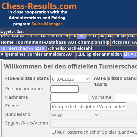
Logged on: Gast
Arabic
ARM
AZE
BIH
BUL
CAT
CHN
CRO
CZE
DEN
ENG
ESP
FAI
FIN
FRA
GER
GRE
INA
I
Home
Tournament-Database
AUT championship
Pictures
F
Turnierschach-Elozahl
Schnellschach-Elozahl
Allgemeines
Turnier anmelden: AUT
FIDE
Spieler anmelden
Elo AU
Willkommen bei den offiziellen Turnierscha
FIDE-Elolisten Stand
AUT-Elolisten Stand
13.945
Personennummer
Nachname
Vorname
Ebene
Bundesland
Spgem./Kreis/Verein
Nur "österreichische" Spieler (Land=A