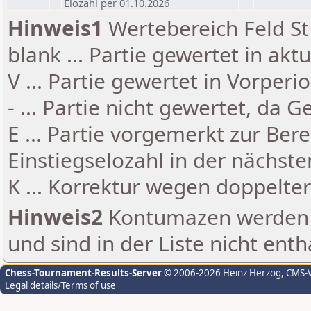
Elozahl per 01.10.2026
Hinweis1
Wertebereich Feld St 
blank ... Partie gewertet in akt
V ... Partie gewertet in Vorperi
- ... Partie nicht gewertet, da 
E ... Partie vorgemerkt zur Be
Einstiegselozahl in der nächst
K ... Korrektur wegen doppelt
Hinweis2
Kontumazen werden g
und sind in der Liste nicht enth
Chess-Tournament-Results-Server
© 2006-2026 Heinz Herzog
, CMS-
Legal details/Terms of use