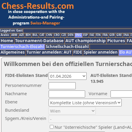
Logged on: Gast
Arabic
ARM
AZE
BIH
BUL
CAT
CHN
CRO
CZE
DEN
ENG
ESP
FAI
FIN
FRA
GER
GRE
INA
I
Home
Tournament-Database
AUT championship
Pictures
F
Turnierschach-Elozahl
Schnellschach-Elozahl
Allgemeines
Turnier anmelden: AUT
FIDE
Spieler anmelden
Elo AU
Willkommen bei den offiziellen Turnierscha
FIDE-Elolisten Stand
AUT-Elolisten Stand
13.945
Personennummer
Nachname
Vorname
Ebene
Bundesland
Spgem./Kreis/Verein
Nur "österreichische" Spieler (Land=A